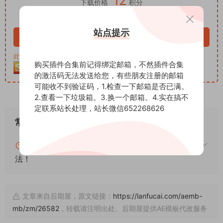
12
下载价格
积分
VIP免费
站点提示
立即购买
此资源购买后30天内可下载。客服QQ：652268626
购买插件合集前记得绑定邮箱，不然插件合集
的激活码无法发送给您，有些朋友注册的邮箱
可能收不到验证码，1.检查一下邮箱是否已满。
2.查看一下垃圾箱。3.换一个邮箱。4.实在搞不
定联系站长处理，站长微信652268626
常见问题
blender怎么安装插件？blender插件安装通用方
法！
文章来自后期屋，原文链接：
https://lanfucai.com/aemb-
mb/zm/26582
，转载请注明出处。后期屋提供AE模板代改服务