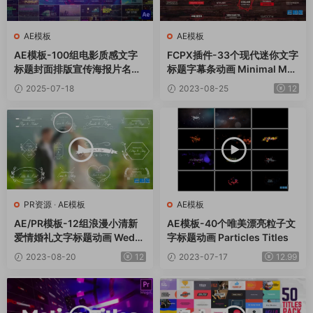
AE模板
AE模板
AE模板-100组电影质感文字
FCPX插件-33个现代迷你文字
标题封面排版宣传海报片名动
标题字幕条动画 Minimal Mo
画 Cinematic Titles
dern Titles Pack
2025-07-18
2023-08-25
12
PR资源
·
AE模板
AE模板
AE/PR模板-12组浪漫小清新
AE模板-40个唯美漂亮粒子文
爱情婚礼文字标题动画 Weddi
字标题动画 Particles Titles
ng Titles
2023-08-20
12
2023-07-17
12.99