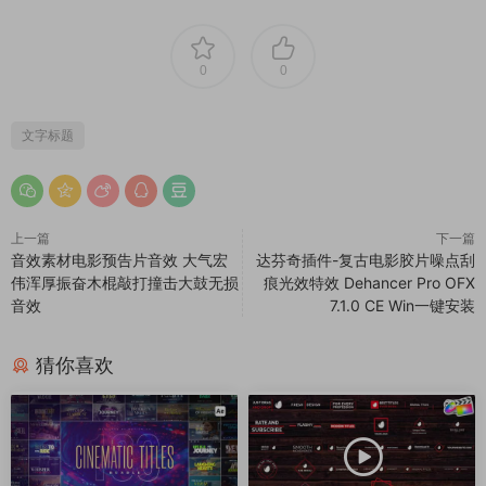
0
0
文字标题
上一篇
下一篇
音效素材电影预告片音效 大气宏
达芬奇插件-复古电影胶片噪点刮
伟浑厚振奋木棍敲打撞击大鼓无损
痕光效特效 Dehancer Pro OFX
音效
7.1.0 CE Win一键安装
猜你喜欢