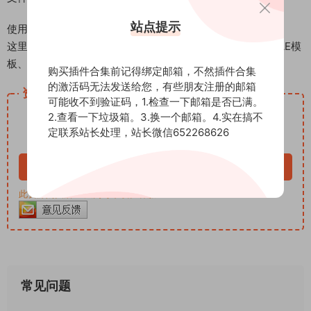
站点提示
使用帮助：视频教程
这里是后期屋资源站，欢迎您来后期屋下载影视后期资源（AE模
板、PR模板、音视频频素材各种插件等）
购买插件合集前记得绑定邮箱，不然插件合集
的激活码无法发送给您，有些朋友注册的邮箱
资源下载
可能收不到验证码，1.检查一下邮箱是否已满。
15
2.查看一下垃圾箱。3.换一个邮箱。4.实在搞不
下载价格
积分
定联系站长处理，站长微信652268626
VIP免费
立即购买
此资源购买后30天内可下载。客服QQ：652268626
常见问题