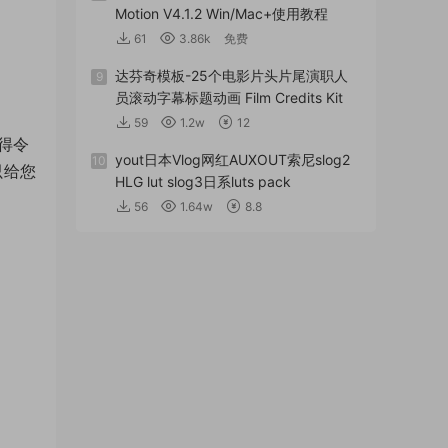
Motion V4.1.2 Win/Mac+使用教程
61
3.86k
免费
达芬奇模板-25个电影片头片尾演职人
9
员滚动字幕标题动画 Film Credits Kit
59
1.2w
12
取得令
yout日本Vlog网红AUXOUT索尼slog2
10
只给您
HLG lut slog3日系luts pack
56
1.64w
8.8