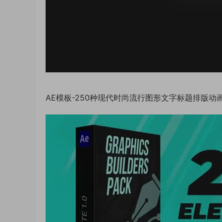
AE模板-250种现代时尚流行图形文字标题排版动画 Graph