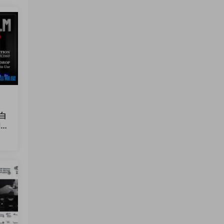
黑白
lm
12