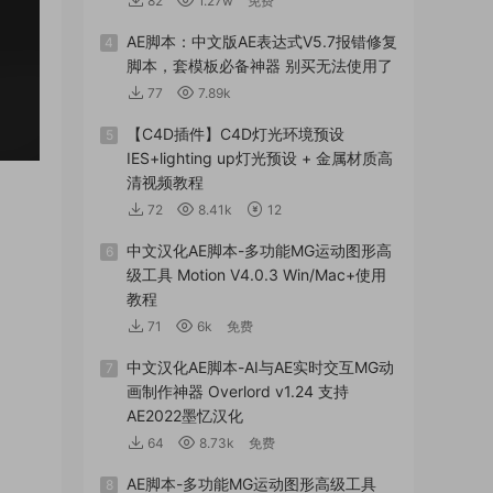
82
1.27w
免费
AE脚本：中文版AE表达式V5.7报错修复
4
脚本，套模板必备神器 别买无法使用了
77
7.89k
【C4D插件】C4D灯光环境预设
5
IES+lighting up灯光预设 + 金属材质高
清视频教程
72
8.41k
12
中文汉化AE脚本-多功能MG运动图形高
6
级工具 Motion V4.0.3 Win/Mac+使用
教程
71
6k
免费
中文汉化AE脚本-AI与AE实时交互MG动
7
画制作神器 Overlord v1.24 支持
AE2022墨忆汉化
64
8.73k
免费
AE脚本-多功能MG运动图形高级工具
8