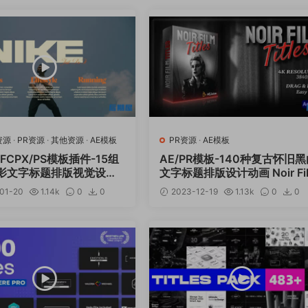
资源
·
PR资源
·
其他资源
·
AE模板
PR资源
·
AE模板
/FCPX/PS模板插件-15组
AE/PR模板-140种复古怀旧
影文字标题排版视觉设计
文字标题排版设计动画 Noir Fi
Colour – Cinematic Title
Titles
01-20
1.14k
0
0
2023-12-19
1.13k
0
0
12