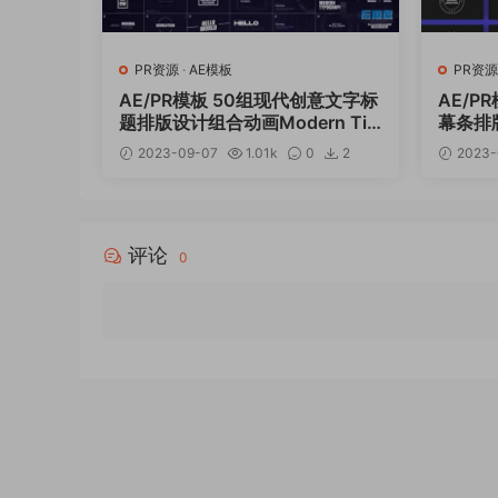
PR资源
·
AE模板
PR资源
AE/PR模板 50组现代创意文字标
AE/P
题排版设计组合动画Modern Titl
幕条排版动
es
2
2023-09-07
1.01k
0
2
2023-
12
评论
0