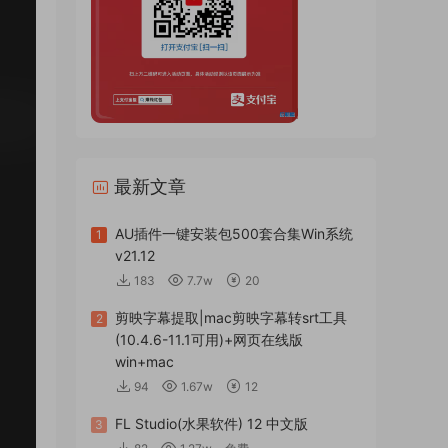
最新文章
AU插件一键安装包500套合集Win系统
1
v21.12
183
7.7w
20
剪映字幕提取|mac剪映字幕转srt工具
2
(10.4.6-11.1可用)+网页在线版
win+mac
94
1.67w
12
FL Studio(水果软件) 12 中文版
3