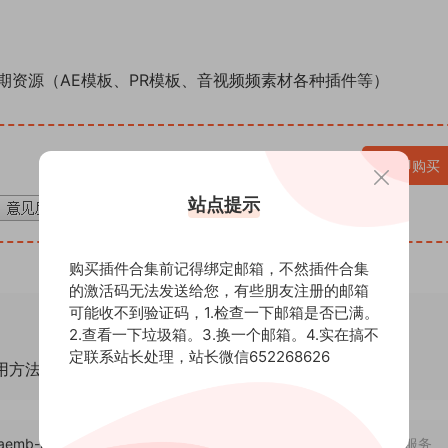
期资源（AE模板、PR模板、音视频频素材各种插件等）
VIP免费
立即购买
站点提示
购买插件合集前记得绑定邮箱，不然插件合集
的激活码无法发送给您，有些朋友注册的邮箱
可能收不到验证码，1.检查一下邮箱是否已满。
2.查看一下垃圾箱。3.换一个邮箱。4.实在搞不
定联系站长处理，站长微信652268626
通用方法！
om/aemb-mb/zm/26565
，转载请注明出处。后期屋提供AE模板代改服务