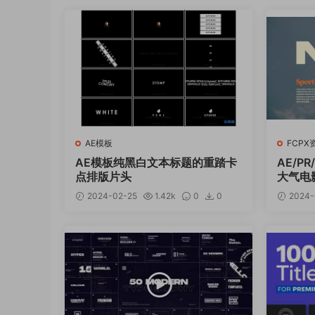
AE模板
FCPX
AE模板纯黑白文本标题的重踏卡
AE/PR
点排版片头
大气电
Tropic 
2024-02-25
1.42k
0
0
2024-
s Vol.2
12