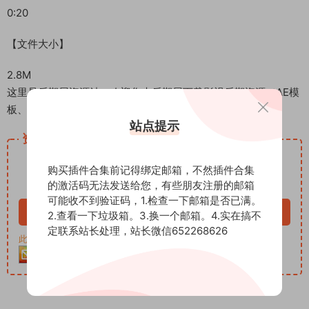
0:20
【文件大小】
2.8M
这里是后期屋资源站，欢迎您来后期屋下载影视后期资源（AE模
板、PR模板、音视频频素材各种插件等）
站点提示
资源下载
12
下载价格
积分
购买插件合集前记得绑定邮箱，不然插件合集
的激活码无法发送给您，有些朋友注册的邮箱
VIP免费
可能收不到验证码，1.检查一下邮箱是否已满。
立即购买
2.查看一下垃圾箱。3.换一个邮箱。4.实在搞不
定联系站长处理，站长微信652268626
此资源购买后30天内可下载。客服QQ：652268626