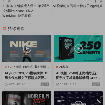
上一篇
下一篇
AE脚本 关键帧缓入缓出曲线调节
AE模板时尚闪耀金粉粒子logo特效
控制操作Kease 1.5.2
Win/Mac+使用教程
猜你喜欢
FCPX资源
·
PR资源
·
其他资源
·
AE模板
AE模板
AE/PR/FCPX/PS模板插件-15
AE模板-250种现代时尚流行
组大气电影文字标题排版视觉
图形文字标题排版动画 Graph
设计 Tropic Colour – Cinem
ics builders Pack
2024-01-20
12
2023-12-27
12
atic Titles Vol.2