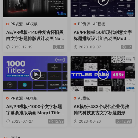
PR资源
·
AE模板
PR资源
·
AE模板
AE/PR模板-140种复古怀旧黑
AE/PR模板 50组现代创意文字
白文字标题排版设计动画 Noir
标题排版设计组合动画Moder
Film Titles
n Titles
2023-12-19
12
2023-09-07
12
PR资源
·
AE模板
AE模板
AE/PR模板-1000个文字标题
AE模板-483个现代企业优雅
字幕条排版动画 Mogrt Titles
简约科技复古文字标题图形排
V8.1.2
版动画 20 in 1
2023-07-27
12.99
2023-06-26
12.99