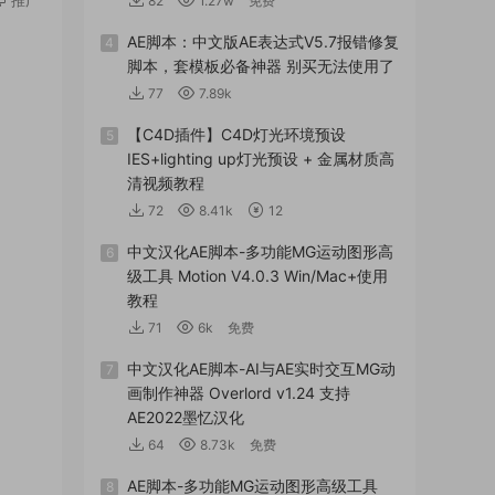
82
1.27w
免费
AE脚本：中文版AE表达式V5.7报错修复
4
脚本，套模板必备神器 别买无法使用了
77
7.89k
【C4D插件】C4D灯光环境预设
5
IES+lighting up灯光预设 + 金属材质高
清视频教程
72
8.41k
12
中文汉化AE脚本-多功能MG运动图形高
6
级工具 Motion V4.0.3 Win/Mac+使用
教程
71
6k
免费
中文汉化AE脚本-AI与AE实时交互MG动
7
画制作神器 Overlord v1.24 支持
AE2022墨忆汉化
64
8.73k
免费
AE脚本-多功能MG运动图形高级工具
8