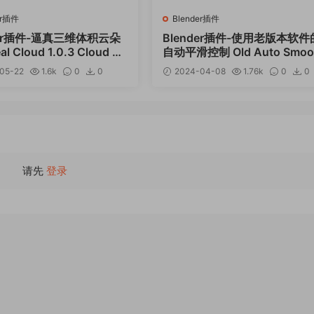
er插件
Blender插件
der插件-逼真三维体积云朵
Blender插件-使用老版本软件
l Cloud 1.0.3 Cloud Ge
自动平滑控制 Old Auto Smoo
or+预设库
v1.0.2
05-22
1.6k
0
0
2024-04-08
1.76k
0
0
12
请先
登录