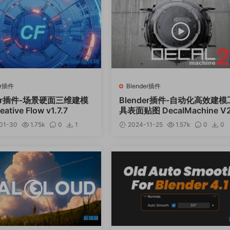
er插件
Blender插件
der插件-场景硬面三维建模
Blender插件-自动化高效建模
ative Flow v1.7.7
具表面贴图 DecalMachine V2
3
01-30
1.75k
0
1
2024-11-25
1.57k
0
0
12