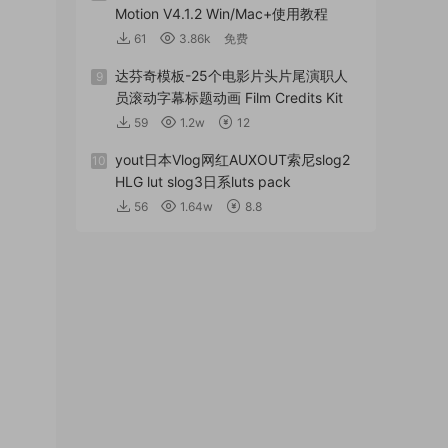
Motion V4.1.2 Win/Mac+使用教程
61
3.86k
免费
达芬奇模板-25个电影片头片尾演职人
9
员滚动字幕标题动画 Film Credits Kit
59
1.2w
12
yout日本Vlog网红AUXOUT索尼slog2
10
HLG lut slog3日系luts pack
56
1.64w
8.8