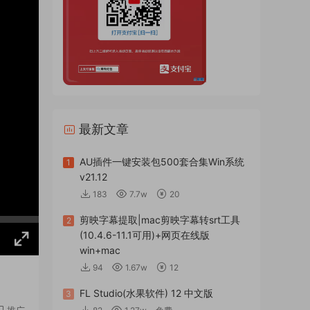
最新文章
AU插件一键安装包500套合集Win系统
1
v21.12
183
7.7w
20
剪映字幕提取|mac剪映字幕转srt工具
2
(10.4.6-11.1可用)+网页在线版
win+mac
94
1.67w
12
FL Studio(水果软件) 12 中文版
3
推广