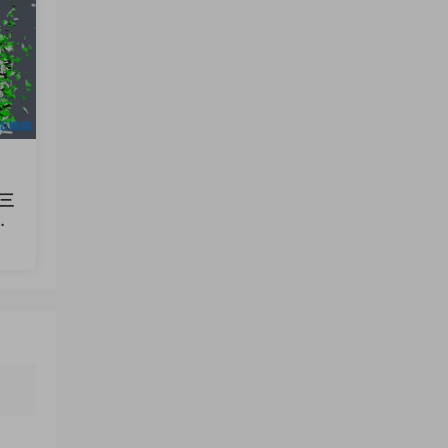
0三
特
12