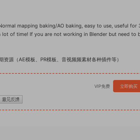
 Normal mapping baking/AO baking, easy to use, useful for
 a lot of time! If you are not working in Blender but need to
期资源（AE模板、PR模板、音视频频素材各种插件等）
VIP免费
立即购买