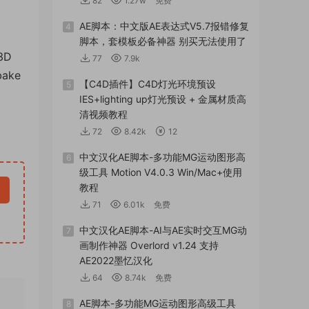
82
1.27w
免费
AE脚本：中文版AE表达式V5.7报错修复
4
脚本，套模板必备神器 别买无法使用了
 3D
77
7.9k
 bake
【C4D插件】C4D灯光环境预设
5
IES+lighting up灯光预设 + 金属材质高
清视频教程
72
8.42k
12
中文汉化AE脚本-多功能MG运动图形高
6
级工具 Motion V4.0.3 Win/Mac+使用
教程
71
6.01k
免费
中文汉化AE脚本-AI与AE实时交互MG动
7
画制作神器 Overlord v1.24 支持
AE2022墨忆汉化
64
8.74k
免费
AE脚本-多功能MG运动图形高级工具
8