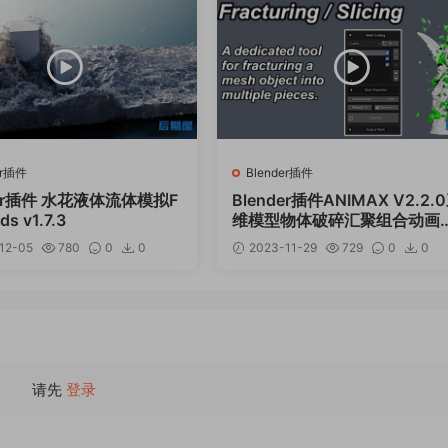
er插件
Blender插件
der插件 水花液体流体模拟F
Blender插件ANIMAX V2.2.
ids v1.7.3
维模型物体破碎汇聚组合动画
效
12-05
780
0
0
2023-11-29
729
0
0
12
请先
登录