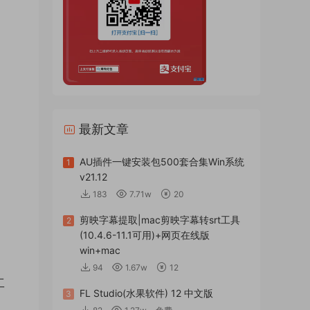
最新文章
AU插件一键安装包500套合集Win系统
1
v21.12
183
7.71w
20
剪映字幕提取|mac剪映字幕转srt工具
2
(10.4.6-11.1可用)+网页在线版
win+mac
94
1.67w
12
工
FL Studio(水果软件) 12 中文版
3