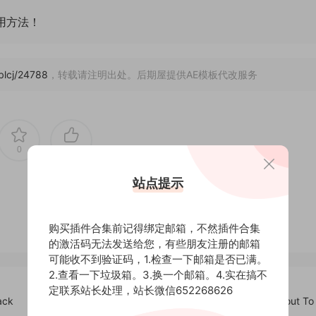
通用方法！
/blcj/24788
，转载请注明出处。后期屋提供AE模板代改服务
0
0
站点提示
购买插件合集前记得绑定邮箱，不然插件合集
的激活码无法发送给您，有些朋友注册的邮箱
可能收不到验证码，1.检查一下邮箱是否已满。
2.查看一下垃圾箱。3.换一个邮箱。4.实在搞不
定联系站长处理，站长微信652268626
ck
Blender插件-从图像剪切创建网格工具 Pinguin – Cutout To