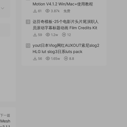
Motion V4.1.2 Win/Mac+使用教程
61
3.87k
免费
达芬奇模板-25个电影片头片尾演职人
9
员滚动字幕标题动画 Film Credits Kit
59
1.2w
12
yout日本Vlog网红AUXOUT索尼slog2
10
HLG lut slog3日系luts pack
56
1.65w
8.8
下一篇
 Mesh
v3.1.1