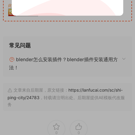
此资源购买后30天内可下载。客服QQ：652268626
常见问题
blender怎么安装插件？blender插件安装通用方
法！
文章来自后期屋，原文链接：
https://lanfucai.com/sc/shi-
ping-city/24783
，转载请注明出处。后期屋提供AE模板代改服
务
0
0