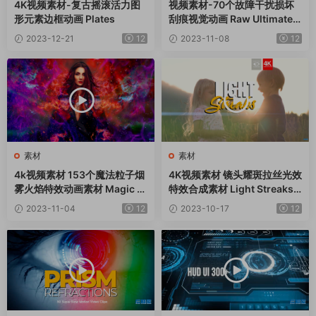
4K视频素材-复古摇滚活力图
视频素材-70个故障干扰损坏
形元素边框动画 Plates
刮痕视觉动画 Raw Ultimate
Glitches
2023-12-21
12
2023-11-08
12
素材
素材
4k视频素材 153个魔法粒子烟
4K视频素材 镜头耀斑拉丝光效
雾火焰特效动画素材 Magic S
特效合成素材 Light Streaks B
pell BBV48
BV32
2023-11-04
12
2023-10-17
12