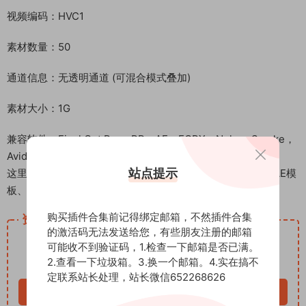
视频编码：HVC1
素材数量：50
通道信息：无透明通道 (可混合模式叠加)
素材大小：1G
兼容软件：Final Cut Pro，PR，AE，FCPX，Nuke，Smoke，
Avid，Vegas，Edius，达芬奇等其他视频制作工具
站点提示
这里是后期屋资源站，欢迎您来后期屋下载影视后期资源（AE模
板、PR模板、音视频频素材各种插件等）
购买插件合集前记得绑定邮箱，不然插件合集
资源下载
的激活码无法发送给您，有些朋友注册的邮箱
12.99
下载价格
积分
可能收不到验证码，1.检查一下邮箱是否已满。
2.查看一下垃圾箱。3.换一个邮箱。4.实在搞不
VIP免费
定联系站长处理，站长微信652268626
立即购买