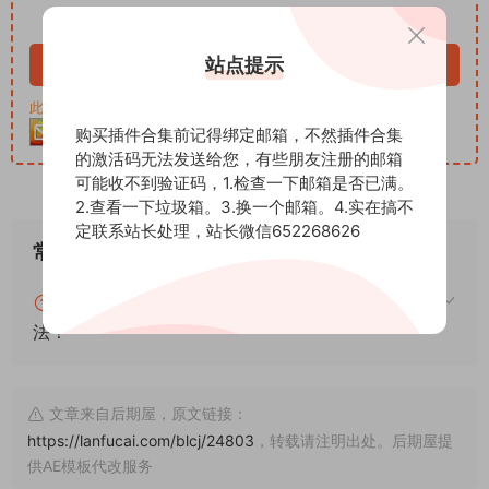
VIP免费
站点提示
立即购买
此资源购买后30天内可下载。客服QQ：652268626
购买插件合集前记得绑定邮箱，不然插件合集
的激活码无法发送给您，有些朋友注册的邮箱
可能收不到验证码，1.检查一下邮箱是否已满。
2.查看一下垃圾箱。3.换一个邮箱。4.实在搞不
定联系站长处理，站长微信652268626
常见问题
blender怎么安装插件？blender插件安装通用方
法！
文章来自后期屋，原文链接：
https://lanfucai.com/blcj/24803
，转载请注明出处。后期屋提
供AE模板代改服务