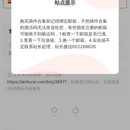
站点提示
购买插件合集前记得绑定邮箱，不然插件合集
的激活码无法发送给您，有些朋友注册的邮箱
常见问题
可能收不到验证码，1.检查一下邮箱是否已满。
2.查看一下垃圾箱。3.换一个邮箱。4.实在搞不
blender怎么安装插件？blender插件安装通用方
定联系站长处理，站长微信652268626
法！
文章来自后期屋，原文链接：
https://lanfucai.com/blcj/26971
，转载请注明出处。后期屋提
供AE模板代改服务
0
0