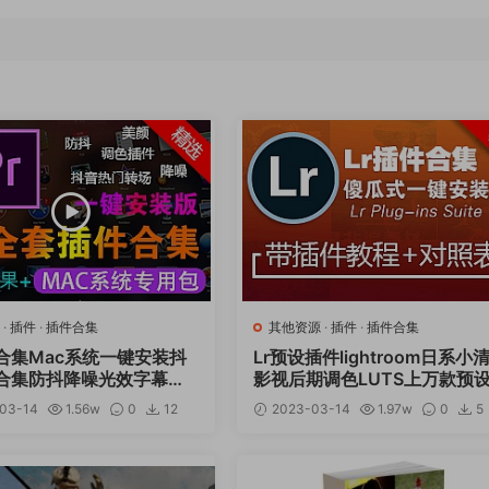
·
插件
·
插件合集
其他资源
·
插件
·
插件合集
件合集Mac系统一键安装抖
Lr预设插件lightroom日系小
合集防抖降噪光效字幕文
影视后期调色LUTS上万款预
汉化特效调色包2022版
键安装包v21.11
03-14
1.56w
0
12
2023-03-14
1.97w
0
5
30