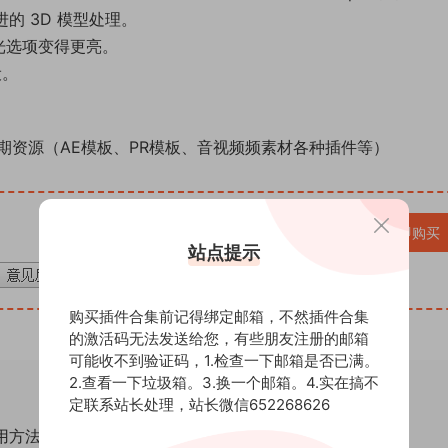
的 3D 模型处理。
光选项变得更亮。
设。
期资源（AE模板、PR模板、音视频频素材各种插件等）
VIP免费
立即购买
站点提示
购买插件合集前记得绑定邮箱，不然插件合集
的激活码无法发送给您，有些朋友注册的邮箱
可能收不到验证码，1.检查一下邮箱是否已满。
2.查看一下垃圾箱。3.换一个邮箱。4.实在搞不
定联系站长处理，站长微信652268626
通用方法！