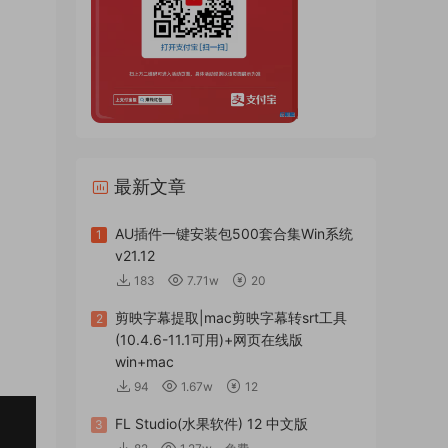
最新文章
AU插件一键安装包500套合集Win系统
1
v21.12
183
7.71w
20
剪映字幕提取|mac剪映字幕转srt工具
2
(10.4.6-11.1可用)+网页在线版
win+mac
94
1.67w
12
FL Studio(水果软件) 12 中文版
3