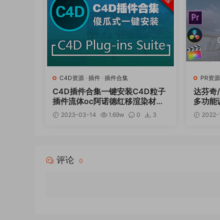
C4D资源
·
插件
·
插件合集
PR资源
C4D插件合集一键安装C4D粒子
达芬奇
插件流体oc阿诺德红移渲染材质
多功能调色
模型素材傻瓜式插件包（包含软
CE Wi
2023-03-14
1.69w
0
3
2022-
件）v6.8
20
评论
0