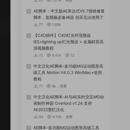
82
1.27w
免费
AE脚本：中文版AE表达式V5.7报错修复
4
脚本，套模板必备神器 别买无法使用了
77
7.89k
【C4D插件】C4D灯光环境预设
5
IES+lighting up灯光预设 + 金属材质高
清视频教程
72
8.41k
12
中文汉化AE脚本-多功能MG运动图形高
6
级工具 Motion V4.0.3 Win/Mac+使用
教程
71
6k
免费
中文汉化AE脚本-AI与AE实时交互MG动
7
画制作神器 Overlord v1.24 支持
AE2022墨忆汉化
64
8.73k
免费
AE脚本-多功能MG运动图形高级工具
8