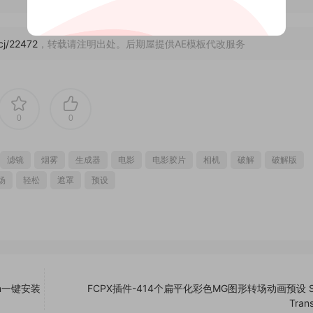
/cj/22472
，转载请注明出处。后期屋提供AE模板代改服务
0
0
滤镜
烟雾
生成器
电影
电影胶片
相机
破解
破解版
场
轻松
遮罩
预设
Win一键安装
FCPX插件-414个扁平化彩色MG图形转场动画预设 S
Trans