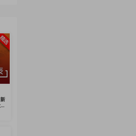
清新
设一
20