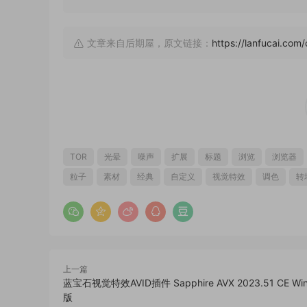
文章来自后期屋，原文链接：
https://lanfucai.com
TOR
光晕
噪声
扩展
标题
浏览
浏览器
粒子
素材
经典
自定义
视觉特效
调色
转
上一篇
蓝宝石视觉特效AVID插件 Sapphire AVX 2023.51 CE 
版