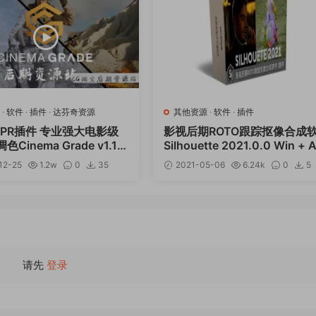
·
软件
·
插件
·
达芬奇资源
其他资源
·
软件
·
插件
/PR插件 专业强大电影级
影视后期ROTO跟踪抠像合成
Cinema Grade v1.1.5
Silhouette 2021.0.0 Win + 
n
PR/VEGAS/OFX/达芬奇插件
12-25
1.2w
0
35
2021-05-06
6.24k
0
5
12
请先
登录