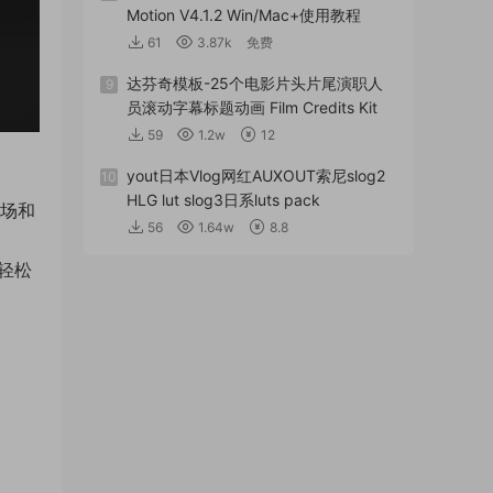
Motion V4.1.2 Win/Mac+使用教程
61
3.87k
免费
达芬奇模板-25个电影片头片尾演职人
9
员滚动字幕标题动画 Film Credits Kit
59
1.2w
12
yout日本Vlog网红AUXOUT索尼slog2
10
HLG lut slog3日系luts pack
转场和
56
1.64w
8.8
，轻松