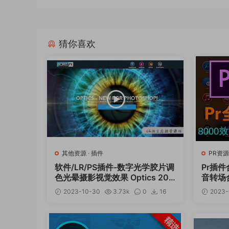
猜你喜欢
其他资源
·
插件
PR资源
软件/LR/PS插件-数字光学胶片调
Pr插
色光晕摄影视觉效果 Optics 202
音转场
4.0.1 Mac/Win
字预设
2023-10-30
3.73k
0
16
2023-
12