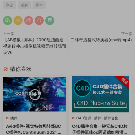
浏览
破解
脚本
上一篇
下一篇
【AE模板+脚本】2000组扭曲透
二林奇店格式转换器(qsv转mp4)
视旋转冲击摄像机视频无缝转场预
设V6
猜你喜欢
插件
C4D资源
·
插件
·
插件合集
Avid插件-视觉特效和转场BC
C4D插件合集一键安装C4D粒
C插件包 Continuum 2021 v1
子插件流体oc阿诺德红移渲染