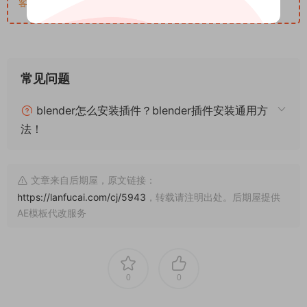
客服QQ：652268626
常见问题
blender怎么安装插件？blender插件安装通用方
法！
文章来自后期屋，原文链接：
https://lanfucai.com/cj/5943
，转载请注明出处。后期屋提供
AE模板代改服务
0
0