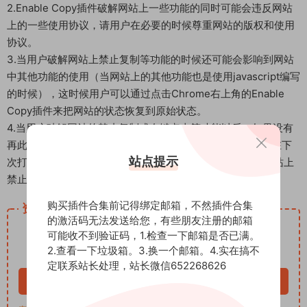
2.Enable Copy插件破解网站上一些功能的同时可能会违反网站
上的一些使用协议，请用户在必要的时候尊重网站的版权和使用
协议。
3.当用户破解网站上禁止复制等功能的时候还可能会影响到网站
中其他功能的使用（当网站上的其他功能也是使用javascript编写
的时候），这时候用户可以通过点击Chrome右上角的Enable
Copy插件来把网站的状态恢复到原始状态。
4.当用户破解网站的禁止复制或右键点击等功能以后，如果没有
再此点击Chrome右上角的Enable Copy插件按钮，则用户在下
站点提示
次打开该网站的时候，Enable Copy插件会自动破解掉该网站上
禁止选择、复制、粘贴和右键点击的功能。
购买插件合集前记得绑定邮箱，不然插件合集
资源下载
的激活码无法发送给您，有些朋友注册的邮箱
3
下载价格
积分
可能收不到验证码，1.检查一下邮箱是否已满。
2.查看一下垃圾箱。3.换一个邮箱。4.实在搞不
VIP免费
定联系站长处理，站长微信652268626
立即购买