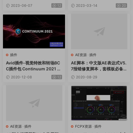
4.0.3 Win破解版
材质模型素材傻瓜式插件包
2023-06-07
12
2023-03-14
20
（包含软件）v6.8
插件
AE资源
·
插件
Avid插件-视觉特效和转场BC
AE脚本：中文版AE表达式V5.
C插件包 Continuum 2021 v1
7报错修复脚本，套模板必备
4.0.3 Win破解版
神器 别买无法使用了
2020-12-08
12
2020-08-29
AE资源
·
插件
FCPX资源
·
插件