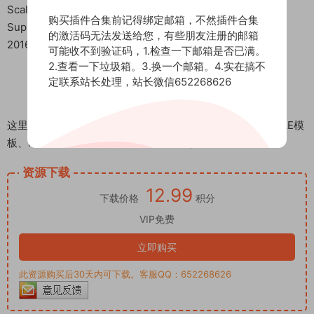
Scale accurately to world units
购买插件合集前记得绑定邮箱，不然插件合集
Support for Win system: 3DS MAX
的激活码无法发送给您，有些朋友注册的邮箱
2016/2017/2018/2019/2020/2021/2022/2023/2024
可能收不到验证码，1.检查一下邮箱是否已满。
2.查看一下垃圾箱。3.换一个邮箱。4.实在搞不
定联系站长处理，站长微信652268626
这里是后期屋资源站，欢迎您来后期屋下载影视后期资源（AE模
板、PR模板、音视频频素材各种插件等）
资源下载
12.99
下载价格
积分
VIP免费
立即购买
此资源购买后30天内可下载。客服QQ：652268626