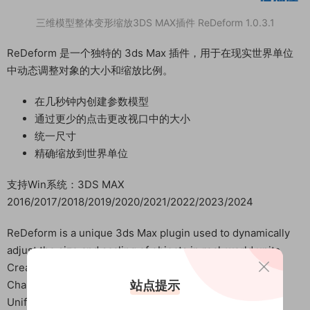
三维模型整体变形缩放3DS MAX插件 ReDeform 1.0.3.1
ReDeform 是一个独特的 3ds Max 插件，用于在现实世界单位
中动态调整对象的大小和缩放比例。
在几秒钟内创建参数模型
通过更少的点击更改视口中的大小
统一尺寸
精确缩放到世界单位
支持Win系统：3DS MAX
2016/2017/2018/2019/2020/2021/2022/2023/2024
ReDeform is a unique 3ds Max plugin used to dynamically
adjust the size and scaling of objects in real-world units.
Create a parametric model in a few seconds
Change the size in the viewport with fewer clicks
站点提示
Unified size