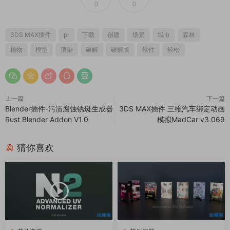
0
0
3DS MAX插件
pr
下载
创建
场景
城市
森林
植物
模型
渲染
破解
破解版
软件
轻松
上一篇
下一篇
Blender插件-污渍腐蚀锈斑生成器
3DS MAX插件 三维汽车绑定动画
Rust Blender Addon V1.0
模拟MadCar v3.069
猜你喜欢