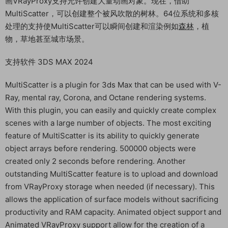
画VRayProxy支持允许创建大量动画对象。现在，借助
MultiScatter，可以创建整个被风吹散的树林。64位系统和多核
处理的支持使MultiScatter可以瞬间创建和渲染例如
森林
，植
物，草地甚至城市场景。
支持软件 3DS MAX 2024
MultiScatter is a plugin for 3ds Max that can be used with V-
Ray, mental ray, Corona, and Octane rendering systems.
With this plugin, you can easily and quickly create complex
scenes with a large number of objects. The most exciting
feature of MultiScatter is its ability to quickly generate
object arrays before rendering. 500000 objects were
created only 2 seconds before rendering. Another
outstanding MultiScatter feature is to upload and download
from VRayProxy storage when needed (if necessary). This
allows the application of surface models without sacrificing
productivity and RAM capacity. Animated object support and
Animated VRayProxy support allow for the creation of a