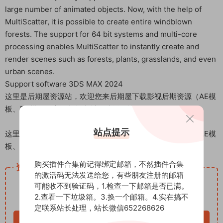
large number of animated objects. Now, with the help of
MultiScatter, it is possible to create entire windblown
forests. The support for 64 bit systems and multi-core
processing enables MultiScatter to instantly create and
render scenes such as forests, plants, grasslands, and even
urban scenes.
Support software 3DS MAX 2024
这里是后期屋资源站，欢迎您来后期屋下载影视后期资源（AE模
板、PR模板、音视频频素材各种插件等）
站点提示
这里是后期屋资源站，欢迎您来后期屋下载影视后期资源（AE模
板、PR模板、音视频频素材各种插件等）
购买插件合集前记得绑定邮箱，不然插件合集
资源下载
的激活码无法发送给您，有些朋友注册的邮箱
12
可能收不到验证码，1.检查一下邮箱是否已满。
下载价格
积分
2.查看一下垃圾箱。3.换一个邮箱。4.实在搞不
VIP免费
定联系站长处理，站长微信652268626
立即购买