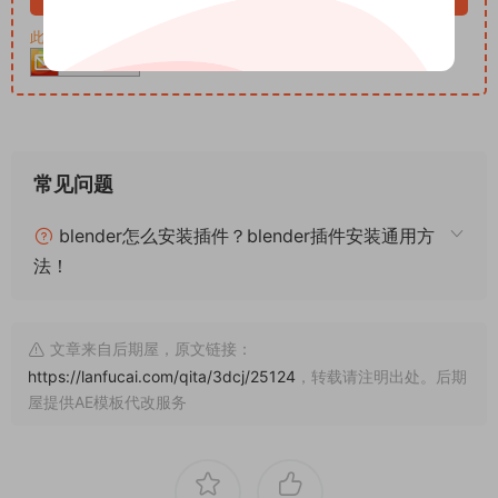
此资源购买后30天内可下载。客服QQ：652268626
常见问题
blender怎么安装插件？blender插件安装通用方
法！
文章来自后期屋，原文链接：
https://lanfucai.com/qita/3dcj/25124
，转载请注明出处。后期
屋提供AE模板代改服务