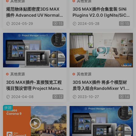
其他资源
其他资源
规范物体贴图密度3DS MAX
3DS MAX插件合集套装 SiNi
插件 Advanced UV Normaliz
Plugins V2.0.0 (IgNite/SiCl
er v2.5.0
one/ProxSi/Disperse/Foren
2024-05-29
15
2024-05-28
15
SicScatter)
其他资源
其他资源
3DS MAX插件-直接预览工程
3DS MAX插件 将多个模型材
项目预设管理 Project Manag
质导入组合RandoMixer V1.0
er v3.35.23
5
2024-04-08
12
2023-10-27
14
拼团