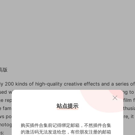
更高版
ly 200 kinds of high-quality creative effects and a series of
sed with one click, and provide you with lossless editing to
 repair, color matching, noise reduction, restoration, film fi
站点提示
e familiar to many photographers and photography enthusia
ows powerful functionality in photo processing. Therefore, it
hotographers and photography lovers.
购买插件合集前记得绑定邮箱，不然插件合集
的激活码无法发送给您，有些朋友注册的邮箱
s: