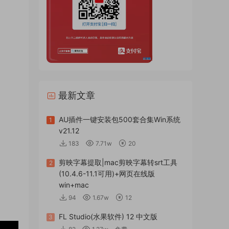
最新文章
AU插件一键安装包500套合集Win系统
1
v21.12
183
7.71w
20
剪映字幕提取|mac剪映字幕转srt工具
2
(10.4.6-11.1可用)+网页在线版
win+mac
94
1.67w
12
FL Studio(水果软件) 12 中文版
3