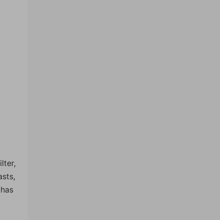
lter,
sts,
 has