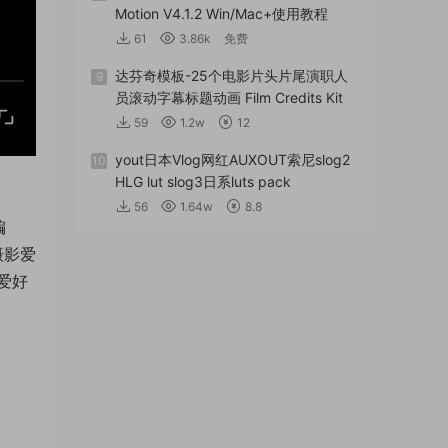
Motion V4.1.2 Win/Mac+使用教程
61
3.86k
免费
达芬奇模板-25个电影片头片尾演职人
9
员滚动字幕标题动画 Film Credits Kit
59
1.2w
12
yout日本Vlog网红AUXOUT索尼slog2
10
HLG lut slog3日系luts pack
56
1.64w
8.8
编
摄影爱
爱好