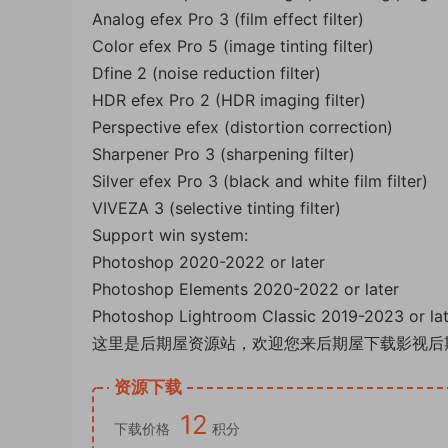
Analog efex Pro 3 (film effect filter)
Color efex Pro 5 (image tinting filter)
Dfine 2 (noise reduction filter)
HDR efex Pro 2 (HDR imaging filter)
Perspective efex (distortion correction)
Sharpener Pro 3 (sharpening filter)
Silver efex Pro 3 (black and white film filter)
VIVEZA 3 (selective tinting filter)
Support win system:
Photoshop 2020-2022 or later
Photoshop Elements 2020-2022 or later
Photoshop Lightroom Classic 2019-2023 or lat
这里是后期屋资源站，欢迎您来后期屋下载影视后
资源下载
12
下载价格
积分