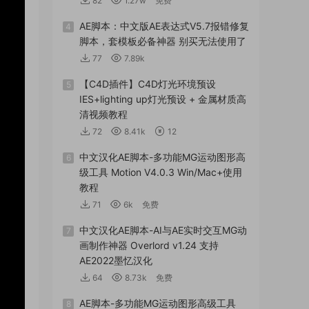
82
1.27w
免费
AE脚本：中文版AE表达式V5.7报错修复
4
脚本，套模板必备神器 别买无法使用了
77
7.89k
【C4D插件】C4D灯光环境预设
5
IES+lighting up灯光预设 + 金属材质高
清视频教程
72
8.41k
12
中文汉化AE脚本-多功能MG运动图形高
6
级工具 Motion V4.0.3 Win/Mac+使用
教程
71
6k
免费
中文汉化AE脚本-AI与AE实时交互MG动
7
画制作神器 Overlord v1.24 支持
AE2022墨忆汉化
64
8.73k
免费
AE脚本-多功能MG运动图形高级工具
8