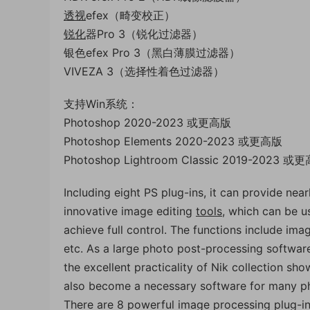
透视
efex（畸变校正）
锐化
器Pro 3（锐化过滤器）
银色efex Pro 3（黑白薄膜过滤器）
VIVEZA 3（选择性着色过滤器）
支持Win系统：
Photoshop 2020-2023 或更高版
Photoshop Elements 2020-2023 或更高版
Photoshop Lightroom Classic 2019-2023 或
Including eight PS plug-ins, it can provide near
innovative image editing
tools
, which can be u
achieve full control. The functions include image
etc. As a large photo post-processing softwar
the excellent practicality of Nik collection sh
also become a necessary software for many p
There are 8 powerful image processing plug-in