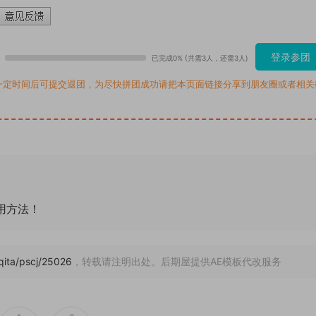
登录参团
已完成0% (共需3人，还需3人)
一定时间后可提交退团，为尽快拼团成功请把本页面链接分享到朋友圈或者相关
通用方法！
/qita/pscj/25026
，转载请注明出处。后期屋提供AE模板代改服务