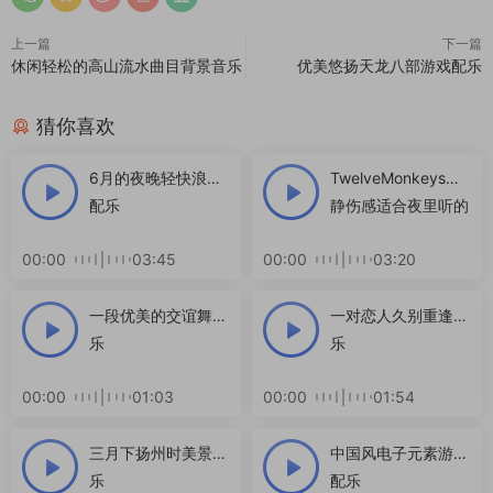
上一篇
下一篇
休闲轻松的高山流水曲目背景音乐
优美悠扬天龙八部游戏配乐
猜你喜欢
6月的夜晚轻快浪漫
TwelveMonkeys安
配乐
静伤感适合夜里听的
小曲子
00:00
03:45
00:00
03:20
一段优美的交谊舞配
一对恋人久别重逢配
乐
乐
00:00
01:03
00:00
01:54
三月下扬州时美景配
中国风电子元素游戏
乐
配乐