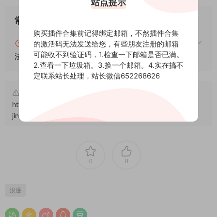
站点提示
常见问题
购买插件合集前记得绑定邮箱，不然插件合集
blender怎么安装插件？blender插件安装通用方
的激活码无法发送给您，有些朋友注册的邮箱
可能收不到验证码，1.检查一下邮箱是否已满。
法！
2.查看一下垃圾箱。3.换一个邮箱。4.实在搞不
定联系站长处理，站长微信652268626
文章来自后期屋，原文链接：
https://lanfucai.com/sc/beijingyinyue/qing-xu-chang-
jing/15875
，转载请注明出处。后期屋提供AE模板代改服务
0
0
浪漫