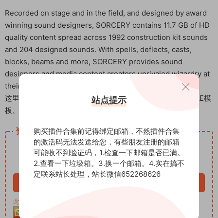
Recorded on stage and in the field, and designed by award
winning sound designers, SORCERY contains 11.7 GB of HD
quality content spread across 1992 construction kit sounds
and 204 designed sounds. With spells, deflects, casts,
blocks, beams and more, SORCERY provides sound
designers and media content creators unrivaled wizardry at
their fingertips.
这里是后期屋资源站，欢迎您来后期屋下载影视后期资源（AE模
站点提示
板、PR模板、音视频频素材各种插件等）
资源下载
购买插件合集前记得绑定邮箱，不然插件合集
的激活码无法发送给您，有些朋友注册的邮箱
12
下载价格
积分
可能收不到验证码，1.检查一下邮箱是否已满。
2.查看一下垃圾箱。3.换一个邮箱。4.实在搞不
VIP免费
定联系站长处理，站长微信652268626
立即购买
此资源购买后30天内可下载。客服QQ：652268626