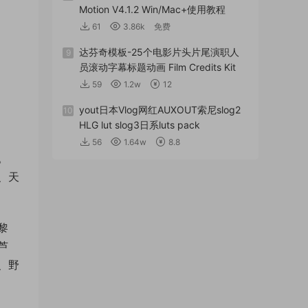
Motion V4.1.2 Win/Mac+使用教程
61
3.86k
免费
达芬奇模板-25个电影片头片尾演职人
9
员滚动字幕标题动画 Film Credits Kit
59
1.2w
12
yout日本Vlog网红AUXOUT索尼slog2
10
HLG lut slog3日系luts pack
56
1.64w
8.8
。
、天
黎
芦
、野