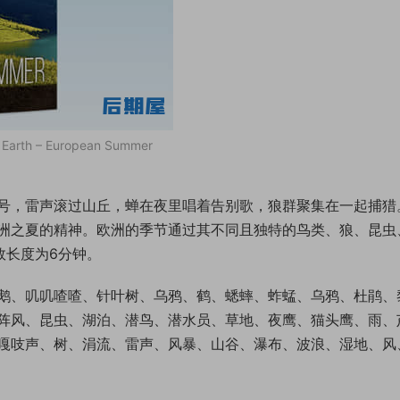
h – European Summer
号，雷声滚过山丘，蝉在夜里唱着告别歌，狼群聚集在一起捕猎
洲之夏的精神。欧洲的季节通过其不同且独特的鸟类、狼、昆虫
效长度为6分钟。
鹅、叽叽喳喳、针叶树、乌鸦、鹤、蟋蟀、蚱蜢、乌鸦、杜鹃、
阵风、昆虫、湖泊、潜鸟、潜水员、草地、夜鹰、猫头鹰、雨、
嘎吱声、树、涓流、雷声、风暴、山谷、瀑布、波浪、湿地、风