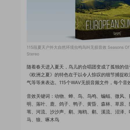
115段夏天户外大自然环境虫鸣鸟叫无损音效 Seasons Of Eart
Stereo
随着春天进入夏天，鸟儿的合唱团变成了孤独的信
《欧洲之夏》的特色在于以令人惊叹的细节捕捉欧
气等等来表达。115个WAV无损音频文件，每个音
音效关键词：动物、蝉、鸟、鸟鸣、蝙蝠、微风、
明、落叶、鹿、鸽子、鸭子、黄昏、森林、草原、
苇、河流、沙沙声、鹬、海鸥、鹬、溪流、沼泽、
马、狼、啄木鸟