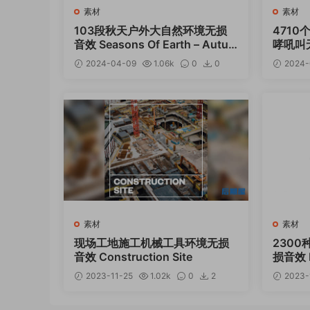
素材
素材
103段秋天户外大自然环境无损
471
音效 Seasons Of Earth – Autu
哮吼叫无损
mn Stereo
2024-04-09
1.06k
0
0
2024-
12
素材
素材
现场工地施工机械工具环境无损
230
音效 Construction Site
损音效 M
2023-11-25
1.02k
0
2
2023-
12