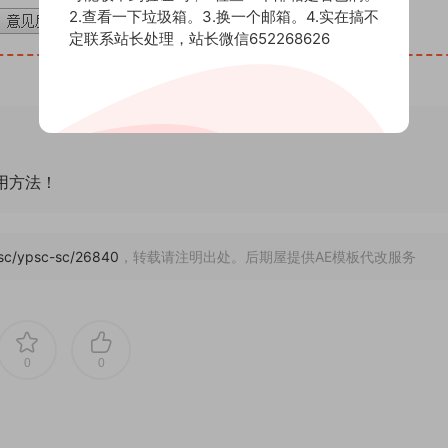
2.查看一下垃圾箱。3.换一个邮箱。4.实在搞不
定联系站长处理，站长微信652268626
通用方法！
m/sc/ypsc-sc/26840
，转载请注明出处。后期屋提供AE模板代改服务
0
0