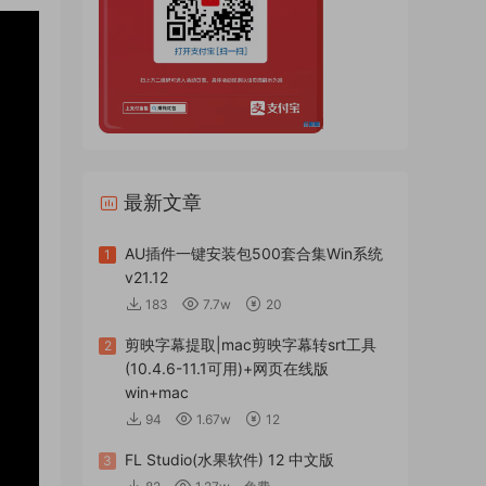
最新文章
AU插件一键安装包500套合集Win系统
1
v21.12
183
7.7w
20
剪映字幕提取|mac剪映字幕转srt工具
2
(10.4.6-11.1可用)+网页在线版
win+mac
94
1.67w
12
FL Studio(水果软件) 12 中文版
3