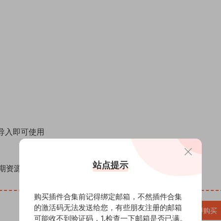
导入即可使用
站点提示
期资源（AE模板、PR模板、音视频频素材各种插件等）
购买插件合集前记得绑定邮箱，不然插件合集
的激活码无法发送给您，有些朋友注册的邮箱
VIP免费
立即购买
可能收不到验证码，1.检查一下邮箱是否已满。