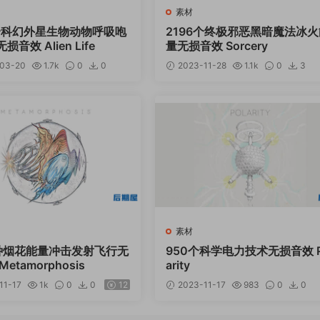
素材
0个科幻外星生物动物呼吸咆
2196个终极邪恶黑暗魔法冰火
音效 Alien Life
量无损音效 Sorcery
03-20
1.7k
0
0
2023-11-28
1.1k
0
3
12
素材
0种烟花能量冲击发射飞行无
950个科学电力技术无损音效 P
etamorphosis
arity
11-17
1k
0
0
12
2023-11-17
983
0
0