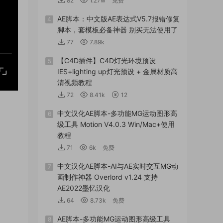
82
1.27w
免费
AE脚本：中文版AE表达式V5.7报错修复
4
脚本，套模板必备神器 别买无法使用了
77
7.89k
【C4D插件】C4D灯光环境预设
5
IES+lighting up灯光预设 + 金属材质高
清视频教程
72
8.41k
12
中文汉化AE脚本-多功能MG运动图形高
6
级工具 Motion V4.0.3 Win/Mac+使用
教程
71
6k
免费
中文汉化AE脚本-AI与AE实时交互MG动
7
画制作神器 Overlord v1.24 支持
AE2022墨忆汉化
64
8.73k
免费
AE脚本-多功能MG运动图形高级工具
8