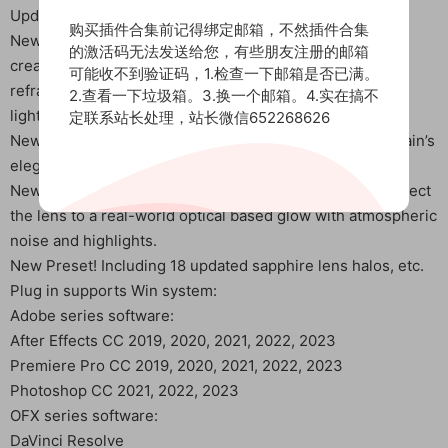
Updated content of Sapphire 2023:
购买插件合集前记得绑定邮箱，不然插件合集
New effect! Using Sapphire PrismLens, you can easily
的激活码无法发送给您，有些朋友注册的邮箱
create a beautiful movie appearance, add dreamlike ray
可能收不到验证码，1.检查一下邮箱是否已满。
refraction and reflection, and build unique characteristic
2.查看一下垃圾箱。3.换一个邮箱。4.实在搞不
light spots.
定联系站长处理，站长微信652268626
New effect! Bring your lens to life with Sapphire UltraGrain’s
elegant and accurate film and camera particles.
New transition! Use Sapphire DissolveUltraGlow to connect
the lens to a real-world optical based glow with atmospheric
noise and highlights.
New Preset! Including 18 updated sapphire lens halos, etc.
Plug in supports Win system:
Adobe series software:
After Effects CC 2019, 2020, 2021, 2022, 2023
Premiere Pro CC 2019, 2020, 2021, 2022, 2023
Photoshop CC 2021, 2022, 2023
OFX series software:
DaVinci Resolve