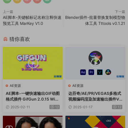
上一篇
下一篇
AE脚本-关键帧标记名称注释快速
Blender插件-批量替换复制模型物
预览工具 MarKey V1.0
体工具 Tttools v0.1.21
猜你喜欢
AE资源
AE资源
AE脚本-一键快速输出GIF动图
达芬奇/AE/PR/VEGAS多格式
格式插件 GifGun 2.0.15 Win/
视频编码渲染加速输出插件Vo
Mac
ukoder Pro V2.0.5 Win中文
2025-02-11
12
2025-01-17
12
版