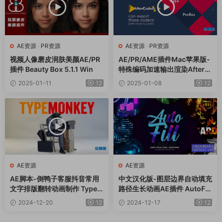
AE资源
·
PR资源
AE资源
·
PR资源
视频人像磨皮润肤美颜AE/PR
AE/PR/AME插件Mac苹果版-
插件 Beauty Box 5.1.1 Win
特殊编码加速输出渲染AfterC
odecs v1.11.2
2025-01-11
12
2025-01-08
12
AE资源
AE资源
AE脚本-倒鸭子客服抖音常用
中文汉化版-图层边界自动填充
文字排版翻转动画制作 TypeM
路径生长动画AE插件 AutoFill
onkey v1.26+使用教程
v2.0.2 Win
2024-12-20
12
2024-12-17
12