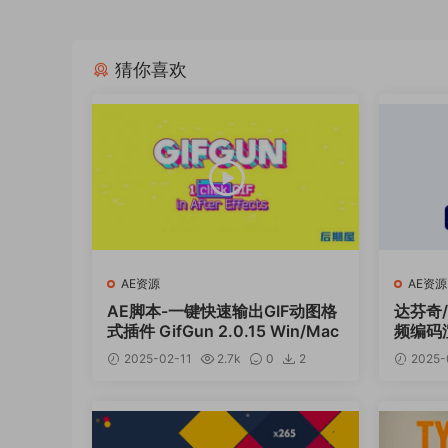
猜你喜欢
AE资源
AE资源
AE脚本-一键快速输出GIF动图格
达芬奇/
式插件 GifGun 2.0.15 Win/Mac
频编码
er Pr
2025-02-11
2.7k
0
2
2025-
12