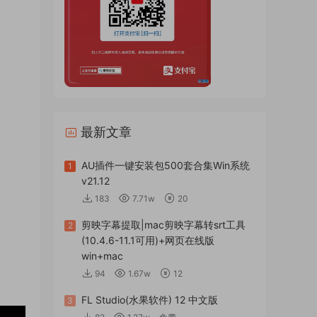
最新文章
AU插件一键安装包500套合集Win系统
1
v21.12
183
7.71w
20
剪映字幕提取|mac剪映字幕转srt工具
2
(10.4.6-11.1可用)+网页在线版
win+mac
94
1.67w
12
FL Studio(水果软件) 12 中文版
3