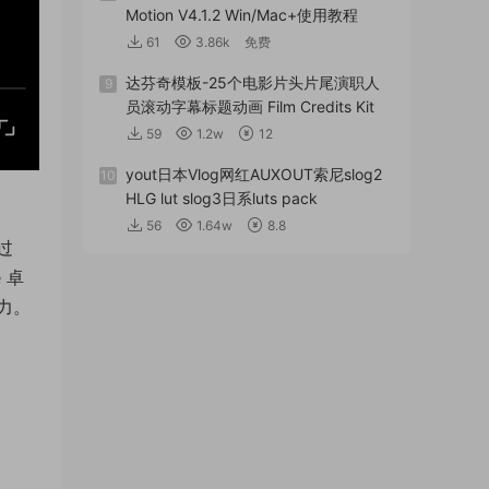
Motion V4.1.2 Win/Mac+使用教程
61
3.86k
免费
达芬奇模板-25个电影片头片尾演职人
9
员滚动字幕标题动画 Film Credits Kit
59
1.2w
12
yout日本Vlog网红AUXOUT索尼slog2
10
HLG lut slog3日系luts pack
56
1.64w
8.8
过
 卓
力。