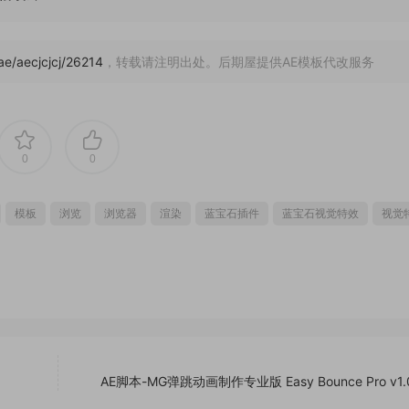
/ae/aecjcjcj/26214
，转载请注明出处。后期屋提供AE模板代改服务
0
0
模板
浏览
浏览器
渲染
蓝宝石插件
蓝宝石视觉特效
视觉
AE脚本-MG弹跳动画制作专业版 Easy Bounce Pro v1.0