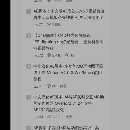
82
1.27w
免费
AE脚本：中文版AE表达式V5.7报错修复
4
脚本，套模板必备神器 别买无法使用了
77
7.89k
【C4D插件】C4D灯光环境预设
5
IES+lighting up灯光预设 + 金属材质高
清视频教程
72
8.41k
12
中文汉化AE脚本-多功能MG运动图形高
6
级工具 Motion V4.0.3 Win/Mac+使用
教程
71
6k
免费
中文汉化AE脚本-AI与AE实时交互MG动
7
画制作神器 Overlord v1.24 支持
AE2022墨忆汉化
64
8.73k
免费
AE脚本-多功能MG运动图形高级工具
8