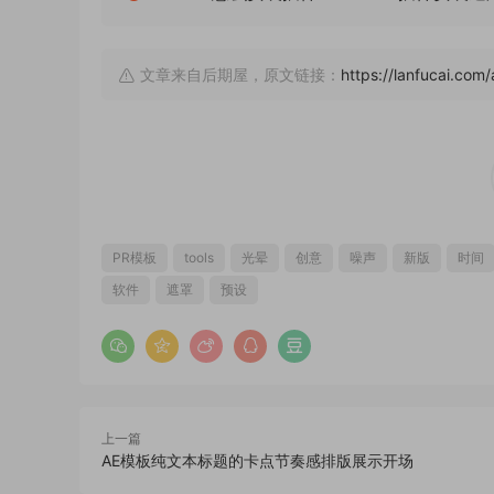
文章来自后期屋，原文链接：
https://lanfucai.com
PR模板
tools
光晕
创意
噪声
新版
时间
软件
遮罩
预设
上一篇
AE模板纯文本标题的卡点节奏感排版展示开场