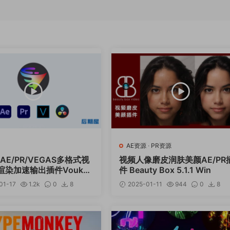
AE资源
·
PR资源
AE/PR/VEGAS多格式视
视频人像磨皮润肤美颜AE/PR
渲染加速输出插件Voukod
件 Beauty Box 5.1.1 Win
o V2.0.5 Win中文版
01-17
1.2k
0
8
2025-01-11
944
0
8
12