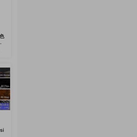
色
套
2
30
si
1 W