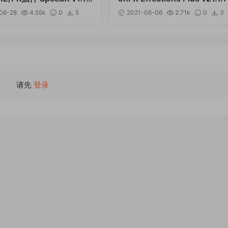
in 含Twixtor/Flicker/RSMB
06-28
4.55k
0
5
2021-06-06
2.71k
0
3
12
请先
登录