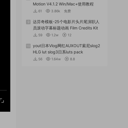
Motion V4.1.2 Win/Mac+使用教程
61
3.86k
免费
达芬奇模板-25个电影片头片尾演职人
9
员滚动字幕标题动画 Film Credits Kit
59
1.2w
12
yout日本Vlog网红AUXOUT索尼slog2
10
HLG lut slog3日系luts pack
56
1.64w
8.8