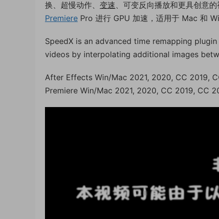
换、超慢动作、
变速
、可变反向播放和更具创意的视频效
Premiere
Pro 进行 GPU 加速，适用于 Mac 和 W
SpeedX is an advanced time remapping plugin w
videos by interpolating additional images betwe
After Effects Win/Mac 2021, 2020, CC 2019, 
Premiere Win/Mac 2021, 2020, CC 2019, CC 2