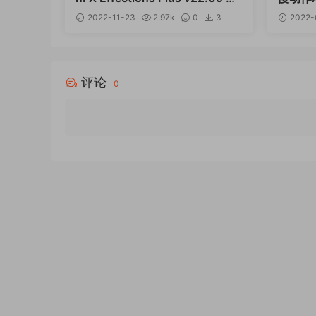
Win含Twixtor/Flicker/RSMB
3 Win
2022-11-23
2.97k
0
3
2022-
15
评论
0