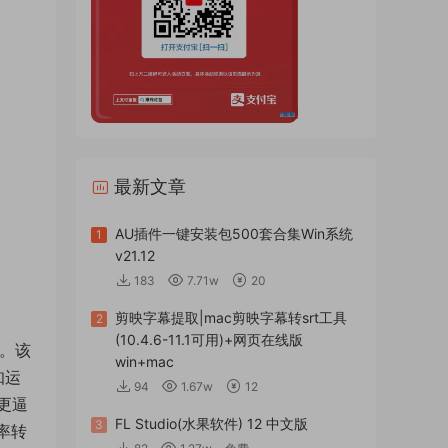
最新文章
AU插件一键安装包500套合集Win系统
1
v21.12
183
7.71w
20
剪映字幕提取|mac剪映字幕转srt工具
2
(10.4.6-11.1可用)+网页在线版
度。该
win+mac
知运
94
1.67w
12
更逼
FL Studio(水果软件) 12 中文版
3
率转