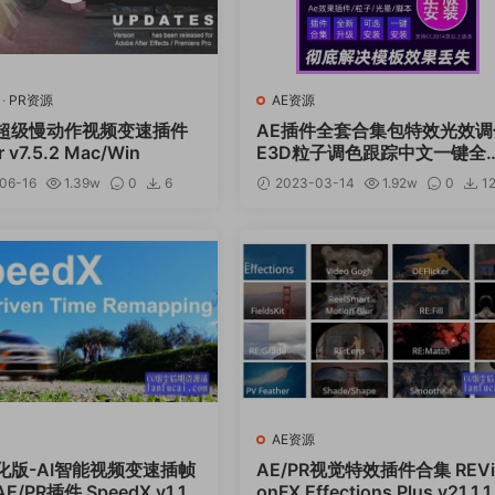
·
PR资源
AE资源
PR超级慢动作视频变速插件
AE插件全套合集包特效光效调
r v7.5.2 Mac/Win
E3D粒子调色跟踪中文一键全
合集安装包V7.4
06-16
1.39w
0
6
2023-03-14
1.92w
0
1
12
AE资源
化版-AI智能视频变速插帧
AE/PR视觉特效插件合集 REVi
/PR插件 SpeedX v1.1.
onFX Effections Plus v21.1.