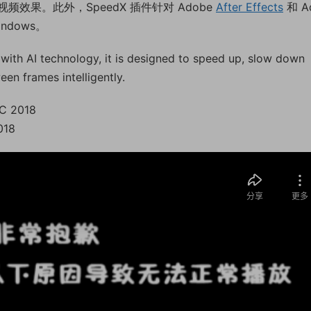
果。此外，SpeedX 插件针对 Adob​​e
After Effects
和 Ad
indows。
ith AI technology, it is designed to speed up, slow down
en frames intelligently.
CC 2018
018