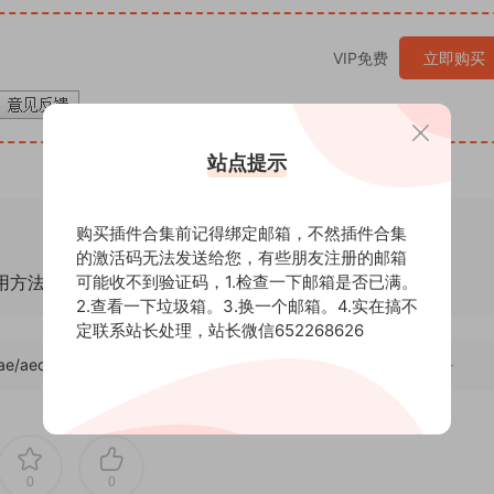
VIP免费
立即购买
站点提示
购买插件合集前记得绑定邮箱，不然插件合集
的激活码无法发送给您，有些朋友注册的邮箱
通用方法！
可能收不到验证码，1.检查一下邮箱是否已满。
2.查看一下垃圾箱。3.换一个邮箱。4.实在搞不
定联系站长处理，站长微信652268626
/ae/aecjcjcj/15566
，转载请注明出处。后期屋提供AE模板代改服务
0
0