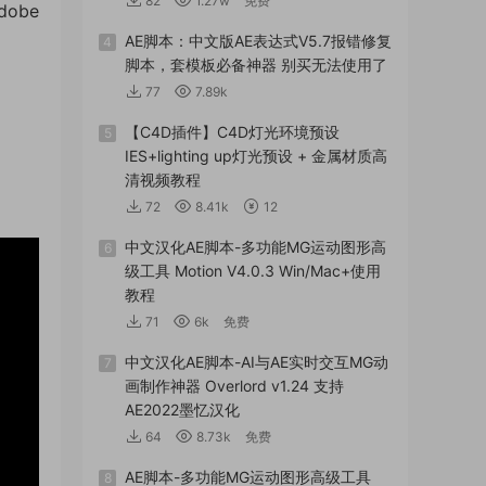
82
1.27w
免费
ob​​e
AE脚本：中文版AE表达式V5.7报错修复
4
脚本，套模板必备神器 别买无法使用了
77
7.89k
【C4D插件】C4D灯光环境预设
5
IES+lighting up灯光预设 + 金属材质高
清视频教程
72
8.41k
12
中文汉化AE脚本-多功能MG运动图形高
6
级工具 Motion V4.0.3 Win/Mac+使用
教程
71
6k
免费
中文汉化AE脚本-AI与AE实时交互MG动
7
画制作神器 Overlord v1.24 支持
AE2022墨忆汉化
64
8.73k
免费
AE脚本-多功能MG运动图形高级工具
8