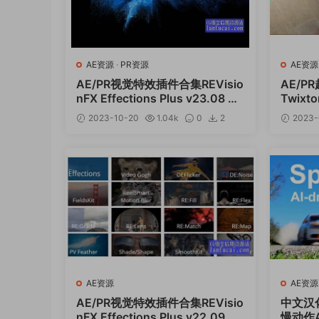
AE资源
·
PR资源
AE资源
AE/PR视觉特效插件合集REVisio
AE/
nFX Effections Plus v23.08 CE
Twixto
Win含Twixtor/Flicker/RSMB
2023-10-20
1.04k
0
2
2023-
12
AE资源
AE资源
AE/PR视觉特效插件合集REVisio
中文汉
nFX Effections Plus v22.09 CE
慢动作AE