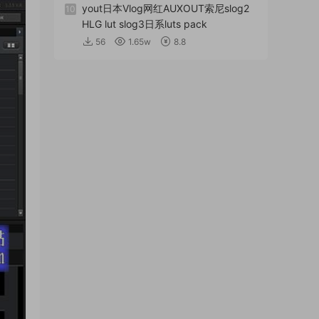
yout日本Vlog网红AUXOUT索尼slog2
10
HLG lut slog3日系luts pack
56
1.65w
8.8