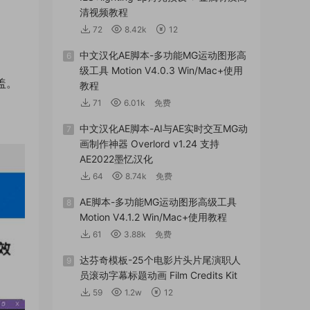
清视频教程
72
8.42k
12
中文汉化AE脚本-多功能MG运动图形高
6
。
级工具 Motion V4.0.3 Win/Mac+使用
盖。
教程
71
6.01k
免费
中文汉化AE脚本-AI与AE实时交互MG动
7
画制作神器 Overlord v1.24 支持
AE2022墨忆汉化
64
8.74k
免费
AE脚本-多功能MG运动图形高级工具
8
Motion V4.1.2 Win/Mac+使用教程
61
3.88k
免费
达芬奇模板-25个电影片头片尾演职人
9
员滚动字幕标题动画 Film Credits Kit
59
1.2w
12