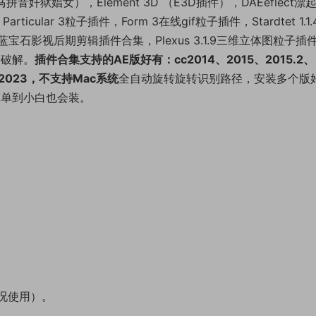
件罗马拼音奸狱娼女），Element 3D （E3D插件），DAEeflect漂
ticular 3粒子插件，Form 3在线gif粒子插件，Stardtet 1.1.
019蓝宝石影视后期剪辑插件合集，Plexus 3.1.9三维立体图粒子插
册破解。
插件合集支持的AE版好有：cc2014、2015、2015.2、
2，2023，不支持Mac系统
全自动旋转旋转识别路径，安装多个版
简单到小白也会装。
况使用）。