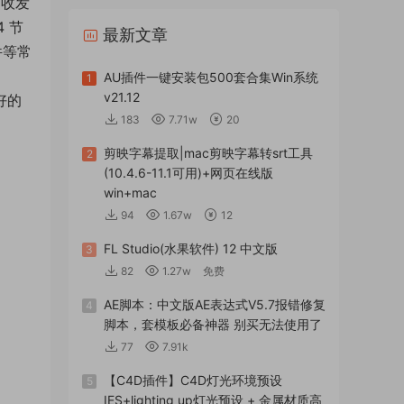
起收发
4 节
最新文章
件等常
AU插件一键安装包500套合集Win系统
1
v21.12
好的
183
7.71w
20
剪映字幕提取|mac剪映字幕转srt工具
2
(10.4.6-11.1可用)+网页在线版
win+mac
94
1.67w
12
FL Studio(水果软件) 12 中文版
3
82
1.27w
免费
AE脚本：中文版AE表达式V5.7报错修复
4
脚本，套模板必备神器 别买无法使用了
77
7.91k
【C4D插件】C4D灯光环境预设
5
IES+lighting up灯光预设 + 金属材质高