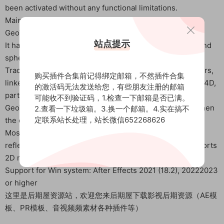
been activated without any functional limitations.
Main features of the plugin:
GeoTracker can load custom 3D models and track them
站点提示
It has four built-in 3D primitives: cube, cylinder, plane, and
sphere
Tracking objects can be exported as 3D and 2D null layers,
购买插件合集前记得绑定邮箱，不然插件合集
linked to other layers, or passed to Element 3D, Cinema 4D,
的激活码无法发送给您，有些朋友注册的邮箱
particle generators, and more
可能收不到验证码，1.检查一下邮箱是否已满。
GeoTracker can estimate the focal length of a camera when
2.查看一下垃圾箱。3.换一个邮箱。4.实在搞不
定联系站长处理，站长微信652268626
the camera used for shooting the lens is unknown
Most of the time, you won’t notice that plugins handle
reflections and occlusion. For difficult situations, it supports
2D masks that exclude problem areas from tracking
Support for Win system: After Effects 2021 (18.2), 20222023
or higher
这里是后期屋资源站，欢迎您来后期屋下载影视后期资源（AE模
板、PR模板、音视频频素材各种插件等）