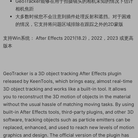
GeoTracker能够在用于拍摄镜头的相机未知的情况下估计
相机焦距
大多数时候您不会注意到插件处理反射和遮挡。对于困难
的情况，它支持将问题区域排除在跟踪之外的2D蒙版
支持Win系统： After Effects 2021(18.2)，2022，2023 或更高
版本
GeoTracker is a 3D object tracking After Effects plugin
released by KeenTools, which brings easy, almost real-time
3D object tracking and works like a built-in tool. It allows
you to reconstruct the 3D motion of objects in the material
without the usual hassle of matching moving tasks. By using
built-in After Effects tools, third-party plugins, and other 3D
software, tracking objects such as particle emitters can be
replaced, enhanced, and used to reach new levels of motion
graphics and design. The official version of the plugin has