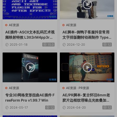
AE资源
AE资源
AE插件-ASCII文本乱码艺术视
AE脚本-倒鸭子客服抖音常用
频映射特效 L3tt3rM4pp3r2
文字排版翻转动画制作 TypeM
V2.3 Win
onkey v1.26+使用教程
2025-01-18
15.0
2024-12-20
12
AE资源
AE资源
·
PR资源
专业3D网格变形扭曲AE插件 F
AE/PR脚本-复古怀旧8mm老
reeForm Pro v1.99.7 Win
胶片边框纹理噪点光效叠加效
果 ROLLBACK8 Pro
2024-05-17
12
2024-04-20
12