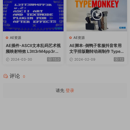
AE资源
AE资源
AE插件-ASCII文本乱码艺术视
AE脚本-倒鸭子客服抖音常用
频映射特效 L3tt3rM4pp3r2
文字排版翻转动画制作 TypeM
V2.2 Win
onkey v1.25+使用教程
2024-03-30
15.0
2024-02-09
12
评论
0
请先
登录