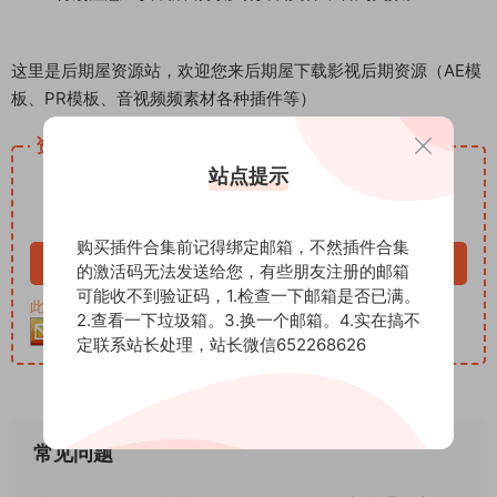
这里是后期屋资源站，欢迎您来后期屋下载影视后期资源（AE模
板、PR模板、音视频频素材各种插件等）
资源下载
12.99
站点提示
下载价格
积分
VIP免费
购买插件合集前记得绑定邮箱，不然插件合集
立即购买
的激活码无法发送给您，有些朋友注册的邮箱
可能收不到验证码，1.检查一下邮箱是否已满。
此资源购买后30天内可下载。客服QQ：652268626
2.查看一下垃圾箱。3.换一个邮箱。4.实在搞不
定联系站长处理，站长微信652268626
常见问题