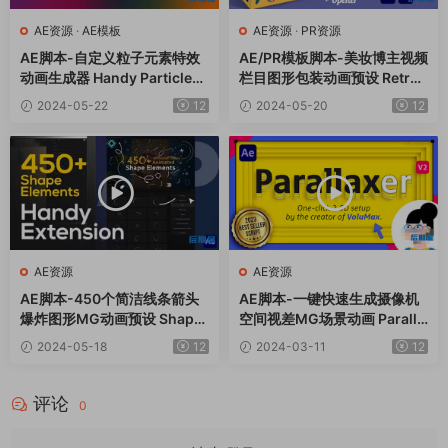
AE资源
·
AE模板
AE资源
·
PR资源
AE脚本-自定义粒子元素特效
AE/PR模板脚本-美妆博主视频
动画生成器 Handy Particles
栏目图形包装动画预设 Retro
V1.0.9+使用教程
Beauty Elements Pack
2024-05-22
12
2024-05-20
12
AE资源
AE资源
AE脚本-450个简洁线条箭头
AE脚本-一键快速生成摄像机
爆炸图形MG动画预设 Shape
空间视差MG场景动画 Paralla
Elements Pack
xer v3.0+使用教程
2024-05-18
12
2024-03-11
12
评论
0