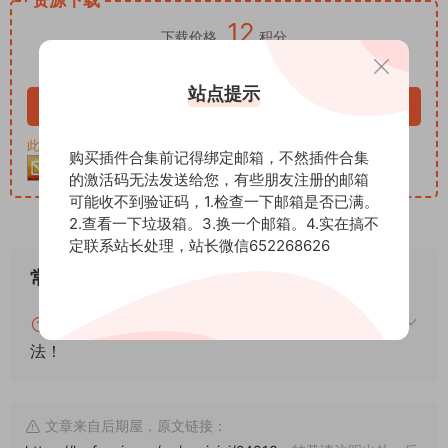
12
下载价格
积分
VIP免费
站点提示
立即购买
此资源购买后30天内可下载。客服QQ：652268626
购买插件合集前记得绑定邮箱，不然插件合集
的激活码无法发送给您，有些朋友注册的邮箱
可能收不到验证码，1.检查一下邮箱是否已满。
2.查看一下垃圾箱。3.换一个邮箱。4.实在搞不
定联系站长处理，站长微信652268626
常见问题
blender怎么安装插件？blender插件安装通用方
法！
文章来自后期屋，原文链接：