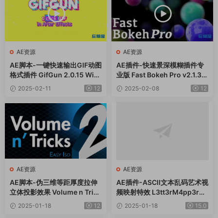
AE资源
AE资源
AE脚本-一键快速输出GIF动图
AE插件-快速景深模糊插件专
格式插件 GifGun 2.0.15 Win/
业版 Fast Bokeh Pro v2.1.3
Mac
Win
2025-02-11
12
2025-02-08
12
AE资源
AE资源
AE脚本-伪三维等距厚度拉伸
AE插件-ASCII文本乱码艺术视
立体投影效果 Volume n Trick
频映射特效 L3tt3rM4pp3r2
s 2 v1.1.1+使用教程
V2.3 Win
2025-01-18
12
2025-01-18
15.0