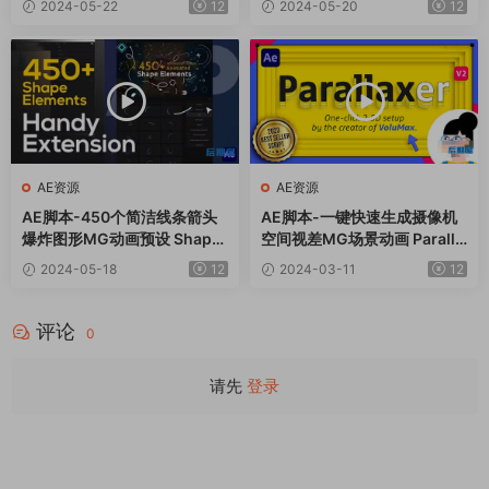
2024-05-22
12
2024-05-20
12
AE资源
AE资源
AE脚本-450个简洁线条箭头
AE脚本-一键快速生成摄像机
爆炸图形MG动画预设 Shape
空间视差MG场景动画 Paralla
Elements Pack
xer v3.0+使用教程
2024-05-18
12
2024-03-11
12
评论
0
请先
登录