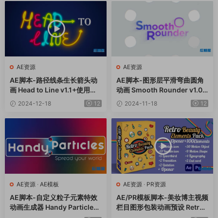
AE资源
AE资源
AE脚本-路径线条生长箭头动
AE脚本-图形层平滑弯曲圆角
画 Head to Line v1.1+使用教
动画 Smooth Rounder v1.07
程
+使用教程
2024-12-18
12
2024-11-18
12
AE资源
·
AE模板
AE资源
·
PR资源
AE脚本-自定义粒子元素特效
AE/PR模板脚本-美妆博主视频
动画生成器 Handy Particles
栏目图形包装动画预设 Retro
V1.0.9+使用教程
Beauty Elements Pack