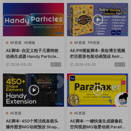
AE资源
·
AE模板
AE资源
·
PR资源
AE脚本-自定义粒子元素特效
AE/PR模板脚本-美妆博主视频
动画生成器 Handy Particles
栏目图形包装动画预设 Retro
V1.0.9+使用教程
Beauty Elements Pack
2024-05-22
12
2024-05-20
12
AE资源
AE资源
AE脚本-450个简洁线条箭头
AE脚本-一键快速生成摄像机
爆炸图形MG动画预设 Shape
空间视差MG场景动画 Paralla