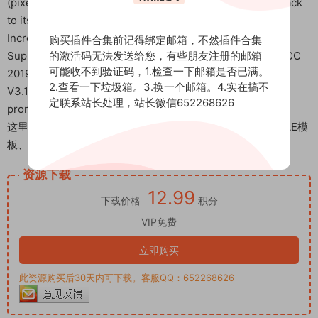
(pixel motion and frame mixing) to retime the material back
to its original length
Increase processing speed by 50%
购买插件合集前记得绑定邮箱，不然插件合集
的激活码无法发送给您，有些朋友注册的邮箱
Support for Win/Mac systems: 2023, 2022, 2021, 2020, CC
可能收不到验证码，1.检查一下邮箱是否已满。
2019
2.查看一下垃圾箱。3.换一个邮箱。4.实在搞不
V3.1 update: Added new preferences to turn off boot
定联系站长处理，站长微信652268626
prompts and automatically delete ROI layers
这里是后期屋资源站，欢迎您来后期屋下载影视后期资源（AE模
板、PR模板、音视频频素材各种插件等）
资源下载
12.99
下载价格
积分
VIP免费
立即购买
此资源购买后30天内可下载。客服QQ：652268626