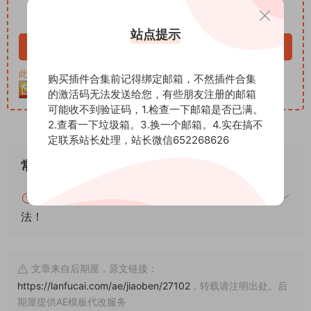
VIP免费
站点提示
立即购买
此资源购买后30天内可下载。客服QQ：652268626
购买插件合集前记得绑定邮箱，不然插件合集
的激活码无法发送给您，有些朋友注册的邮箱
可能收不到验证码，1.检查一下邮箱是否已满。
2.查看一下垃圾箱。3.换一个邮箱。4.实在搞不
定联系站长处理，站长微信652268626
常见问题
blender怎么安装插件？blender插件安装通用方
法！
文章来自后期屋，原文链接：
https://lanfucai.com/ae/jiaoben/27102
，转载请注明出处。后
期屋提供AE模板代改服务