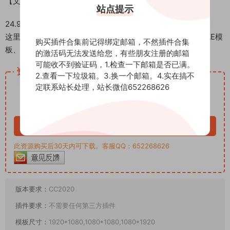
【文件大小】
站点提示
24.9M
这里是后期屋资源站，欢迎您来后期屋下载影视后期资源（AE模
购买插件合集前记得绑定邮箱，不然插件合集
板、PR模板、音视频频素材各种插件等）
的激活码无法发送给您，有些朋友注册的邮箱
可能收不到验证码，1.检查一下邮箱是否已满。
资源下载
2.查看一下垃圾箱。3.换一个邮箱。4.实在搞不
12.99
定联系站长处理，站长微信652268626
下载价格
积分
VIP免费
立即购买
此资源购买后30天内可下载。客服QQ：652268626
版本要求：
CC2020
插件要求：
不需要任何第三方插件
模板尺寸：
1920*1080,1080*1080,1080*1920