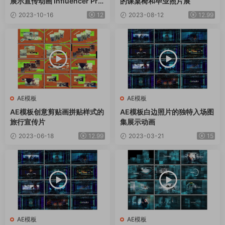
展示宣传动画 Influencer Pro
的课桌椅和毕业照片展
mo
2023-10-16
12
2023-08-12
12.99
AE模板
AE模板
AE模板创意剪贴画拼贴样式的
AE模板白边照片的独特入场图
旅行宣传片
集展示动画
2023-06-18
12.99
2023-03-21
15
AE模板
AE模板