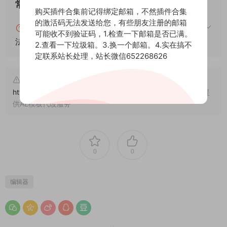
常见问题
购买插件合集前记得绑定邮箱，不然插件合集
的激活码无法发送给您，有些朋友注册的邮箱
blender怎么安装插件？blender插件安装通用方
可能收不到验证码，1.检查一下邮箱是否已满。
法！
2.查看一下垃圾箱。3.换一个邮箱。4.实在搞不
定联系站长处理，站长微信652268626
文章来自后期屋，原文链接：
https://lanfucai.com/blcj/25020
，转载请注明出处。后期屋提
供AE模板代改服务
0
0
编辑器