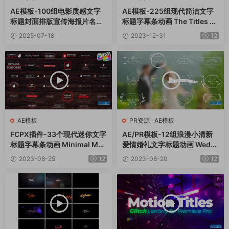
AE模板-100组电影质感文字
AE模板-225组现代简洁文字
标题封面排版宣传海报片名动
标题字幕条动画 The Titles V
画 Cinematic Titles
4
2025-07-18
2023-12-31
12
AE模板
PR资源
·
AE模板
FCPX插件-33个现代迷你文字
AE/PR模板-12组浪漫小清新
标题字幕条动画 Minimal Mo
爱情婚礼文字标题动画 Weddi
dern Titles Pack
ng Titles
2023-08-25
12
2023-08-20
12