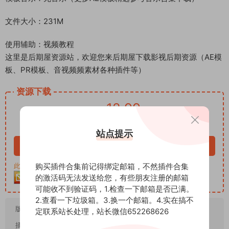
文件大小：231M
使用辅助：视频教程
这里是后期屋资源站，欢迎您来后期屋下载影视后期资源（AE模
板、PR模板、音视频频素材各种插件等）
资源下载
12.99
下载价格
积分
VIP免费
站点提示
立即购买
购买插件合集前记得绑定邮箱，不然插件合集
此资源购买后30天内可下载。客服QQ：652268626
的激活码无法发送给您，有些朋友注册的邮箱
可能收不到验证码，1.检查一下邮箱是否已满。
2.查看一下垃圾箱。3.换一个邮箱。4.实在搞不
版本要求：
CC2019
定联系站长处理，站长微信652268626
插件要求：
不需要任何第三方插件