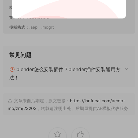
模板尺寸：
1920*1080,3840*2160
文件大小：
230.88MB
模板格式：
.aep .mogrt
常见问题
blender怎么安装插件？blender插件安装通用方
法！
文章来自后期屋，原文链接：
https://lanfucai.com/aemb-
mb/zm/23203
，转载请注明出处。后期屋提供AE模板代改服务