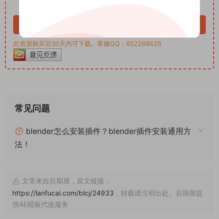
VIP免费
立即购买
此资源购买后30天内可下载。客服QQ：652268626
常见问题
blender怎么安装插件？blender插件安装通用方
法！
文章来自后期屋，原文链接：
https://lanfucai.com/blcj/24933
，转载请注明出处。后期屋提
供AE模板代改服务