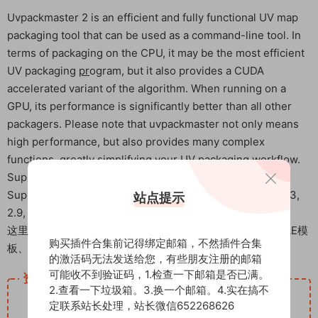
Uvpackmaster 2 is an efficient and fully functional UV map
packaging tool that can be used as a command-line tool. In
terms of packaging on the CPU, it may be the most efficient
UV packaging
pr
ogram, but it also provides a CUDA
accelerated variant of the algorithm. When running on a
GPU, its performance is significantly better than all other
packagers. Please note that uvpackmaster not only means
high performance, but also provides many complex
functions, greatly simplifying your UV packaging workflow.
Support blender 2.8+
Supported software versions:Blender 2.8, 2.81, 2.82, 2.83,
站点提示
2.9, 2.91, 2.92, 2.93, 3.0, 3.1, 3.2, 3.3, 3.4, 3.5
这里是后期屋资源站，欢迎您来后期屋下载影视后期资源（AE模
购买插件合集前记得绑定邮箱，不然插件合集
板、PR模板、音视频频素材各种插件等）
的激活码无法发送给您，有些朋友注册的邮箱
可能收不到验证码，1.检查一下邮箱是否已满。
资源下载
2.查看一下垃圾箱。3.换一个邮箱。4.实在搞不
12
下载价格
积分
定联系站长处理，站长微信652268626