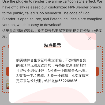
Use the plug-in to render the anime cartoon style effect. We
have officially released our customized NPRBlender branch
to the public, called “Goo blender”!! The code of Goo
Blender is open source, and Pateon includes a pre compiled
version, which is easy to download!
这里是后期屋资源站，欢迎您来后期屋下载影视后期资源（AE模
板、PR模板、音视频频素材各种插件等）
站点提示
资源下载
12
下载价格
积分
购买插件合集前记得绑定邮箱，不然插件合集
VIP免费
的激活码无法发送给您，有些朋友注册的邮箱
可能收不到验证码，1.检查一下邮箱是否已满。
立即购买
2.查看一下垃圾箱。3.换一个邮箱。4.实在搞不
定联系站长处理，站长微信652268626
此资源购买后30天内可下载。客服QQ：652268626