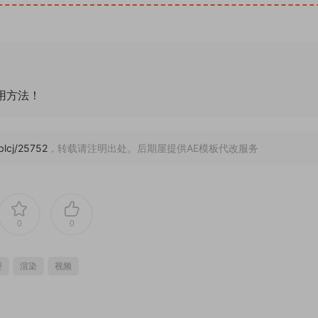
通用方法！
/blcj/25752
，转载请注明出处。后期屋提供AE模板代改服务
0
0
型
渲染
视频