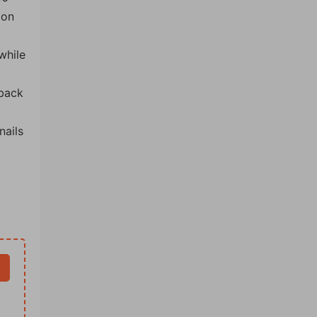
ion
y
while
 back
nails