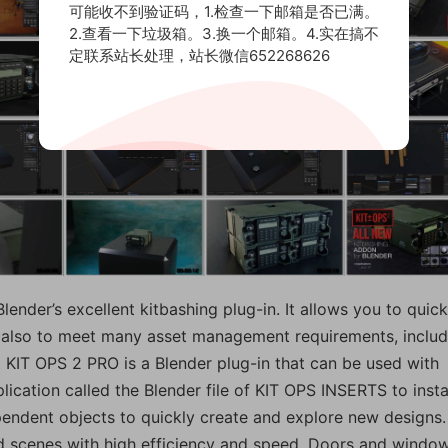
可能收不到验证码，1.检查一下邮箱是否已满。
2.查看一下垃圾箱。3.换一个邮箱。4.实在搞不
定联系站长处理，站长微信652268626
nder’s excellent kitbashing plug-in. It allows you to quick
d also to meet many asset management requirements, includ
s. KIT OPS 2 PRO is a Blender plug-in that can be used with
plication called the Blender file of KIT OPS INSERTS to insta
pendent objects to quickly create and explore new designs.
nd scenes with high efficiency and speed. Doors and windo