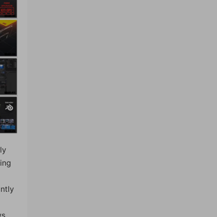
ly
ing
ntly
ws