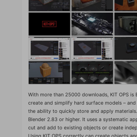
With more than 25000 downloads, KIT OPS is Ble
create and simplify hard surface models – an
the ability to quickly store and apply material
Blender 2.83 or higher. It uses a systematic ap
cut and add to existing objects or create inde
Using KIT OPS correctly can create objects a