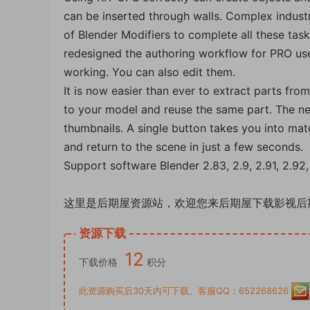
can be inserted through walls. Complex indust
of Blender Modifiers to complete all these tas
redesigned the authoring workflow for PRO use
working. You can also edit them.
It is now easier than ever to extract parts f
to your model and reuse the same part. The ne
thumbnails. A single button takes you into ma
and return to the scene in just a few seconds.
Support software Blender 2.83, 2.9, 2.91, 2.92, 2.
这里是后期屋资源站，欢迎您来后期屋下载影视后
资源下载
12
下载价格
积分
此资源购买后30天内可下载。客服QQ：652268626