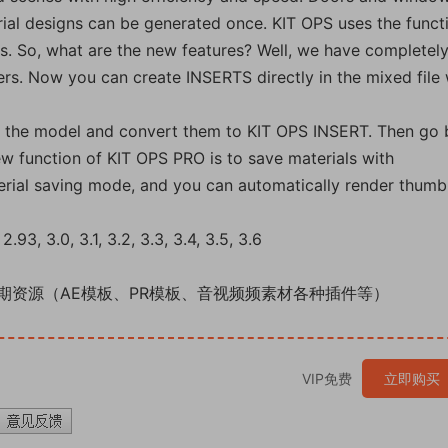
rial designs can be generated once. KIT OPS uses the funct
ks. So, what are the new features? Well, we have completel
rs. Now you can create INSERTS directly in the mixed file 
rom the model and convert them to KIT OPS INSERT. Then go
w function of KIT OPS PRO is to save materials with
terial saving mode, and you can automatically render thumb
93, 3.0, 3.1, 3.2, 3.3, 3.4, 3.5, 3.6
期资源（AE模板、PR模板、音视频频素材各种插件等）
VIP免费
立即购买