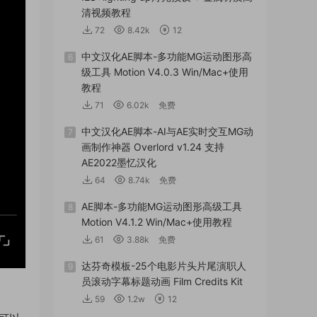
清视频教程
72
8.42k
12
中文汉化AE脚本-多功能MG运动图形高
6
级工具 Motion V4.0.3 Win/Mac+使用
教程
71
6.02k
免费
中文汉化AE脚本-AI与AE实时交互MG动
7
画制作神器 Overlord v1.24 支持
AE2022墨忆汉化
64
8.74k
免费
AE脚本-多功能MG运动图形高级工具
8
Motion V4.1.2 Win/Mac+使用教程
61
3.88k
免费
达芬奇模板-25个电影片头片尾演职人
9
员滚动字幕标题动画 Film Credits Kit
59
1.2w
12