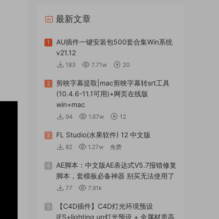
最新文章
AU插件一键安装包500套合集Win系统
1
v21.12
183
7.71w
20
剪映字幕提取|mac剪映字幕转srt工具
2
(10.4.6-11.1可用)+网页在线版
win+mac
94
1.67w
12
FL Studio(水果软件) 12 中文版
3
82
1.27w
免费
AE脚本：中文版AE表达式V5.7报错修复
4
脚本，套模板必备神器 别买无法使用了
77
7.91k
【C4D插件】C4D灯光环境预设
5
IES+lighting up灯光预设 + 金属材质高