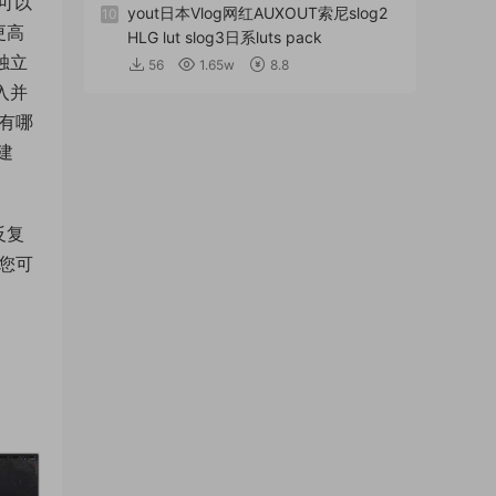
可以
yout日本Vlog网红AUXOUT索尼slog2
10
更高
HLG lut slog3日系luts pack
独立
56
1.65w
8.8
入并
，有哪
建
反复
且您可