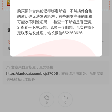
购买插件合集前记得绑定邮箱，不然插件合集
的激活码无法发送给您，有些朋友注册的邮箱
可能收不到验证码，1.检查一下邮箱是否已满。
2.查看一下垃圾箱。3.换一个邮箱。4.实在搞不
常见问题
定联系站长处理，站长微信652268626
blender怎么安装插件？blender插件安装通用方
法！
文章来自后期屋，原文链接：
https://lanfucai.com/blcj/27006
，转载请注明出处。后期屋提
供AE模板代改服务
0
0