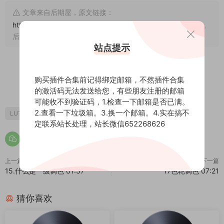
文章来自后期屋，原文链接：
https://lanfucai.com/dafenqi/dfqjc/22214
，转载请注明出处。
后期屋提供AE模板代改服务
站点提示
购买插件合集前记得绑定邮箱，不然插件合集
0
0
的激活码无法发送给您，有些朋友注册的邮箱
可能收不到验证码，1.检查一下邮箱是否已满。
2.查看一下垃圾箱。3.换一个邮箱。4.实在搞不
LUTS
素材
达芬奇
定联系站长处理，站长微信652268626
上一篇
下一篇
15.什么是一级调色 01:57
17色轮调色 07:21
猜你喜欢