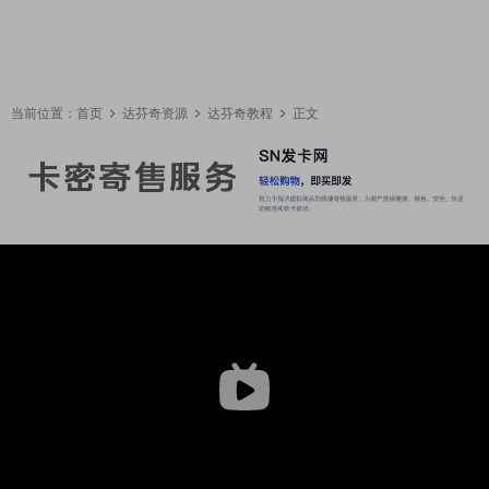
当前位置：
首页
达芬奇资源
达芬奇教程
正文