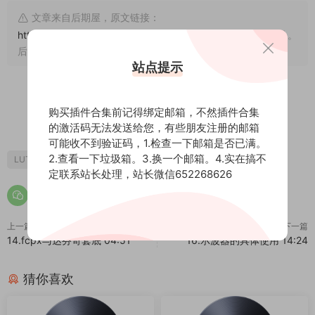
文章来自后期屋，原文链接：
https://lanfucai.com/dafenqi/dfqjc/25145
，转载请注明出处。
后期屋提供AE模板代改服务
站点提示
购买插件合集前记得绑定邮箱，不然插件合集
0
0
的激活码无法发送给您，有些朋友注册的邮箱
可能收不到验证码，1.检查一下邮箱是否已满。
2.查看一下垃圾箱。3.换一个邮箱。4.实在搞不
LUTS
调色
达芬奇
定联系站长处理，站长微信652268626
上一篇
下一篇
14.fcpx与达芬奇套底 04:51
16.示波器的具体使用 14:24
猜你喜欢