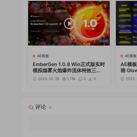
AE模板
AE模板
EmberGen 1.0.8 Win正式版实时
AE模
模拟烟雾火焰爆炸流体特效三维
画 Glow
软件
2023-10-26
1.79k
0
0
2023-
12
评论
0