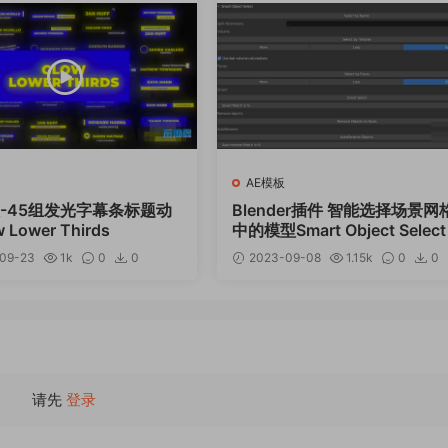
AE模板
板-45组发光字幕条标题动
Blender插件 智能选择场景网
 Lower Thirds
中的模型Smart Object Select
2.2
09-23
1k
0
0
2023-09-08
1.15k
0
0
12
请先
登录