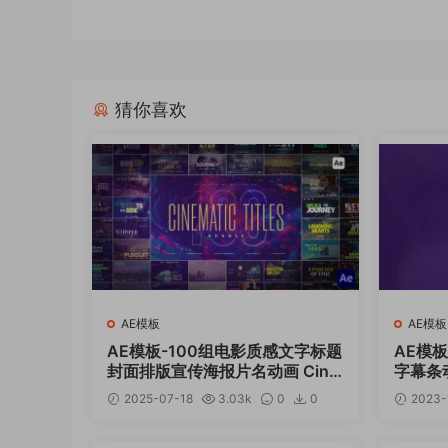
猜你喜欢
AE模板
AE模板
AE模板-100组电影质感文字标题
AE模
封面排版宣传海报片名动画 Cine
字幕条动画
matic Titles
2025-07-18
3.03k
0
0
2023-