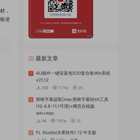
素材，
模板使
最新文章
AU插件一键安装包500套合集Win系统
1
v21.12
183
7.71w
20
剪映字幕提取|mac剪映字幕转srt工具
2
(10.4.6-11.1可用)+网页在线版
win+mac
94
1.67w
12
FL Studio(水果软件) 12 中文版
3