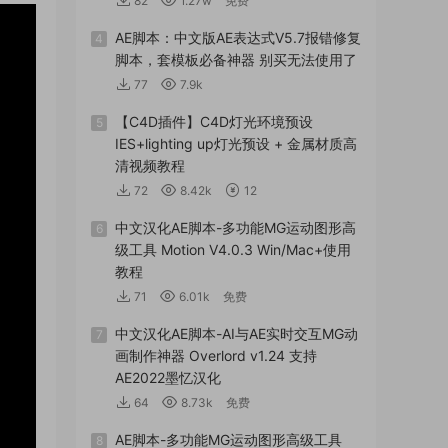
82
1.27w
免费
AE脚本：中文版AE表达式V5.7报错修复
4
脚本，套模板必备神器 别买无法使用了
77
7.9k
【C4D插件】C4D灯光环境预设
5
IES+lighting up灯光预设 + 金属材质高
清视频教程
72
8.42k
12
中文汉化AE脚本-多功能MG运动图形高
6
级工具 Motion V4.0.3 Win/Mac+使用
教程
71
6.01k
免费
中文汉化AE脚本-AI与AE实时交互MG动
7
画制作神器 Overlord v1.24 支持
AE2022墨忆汉化
64
8.73k
免费
AE脚本-多功能MG运动图形高级工具
8