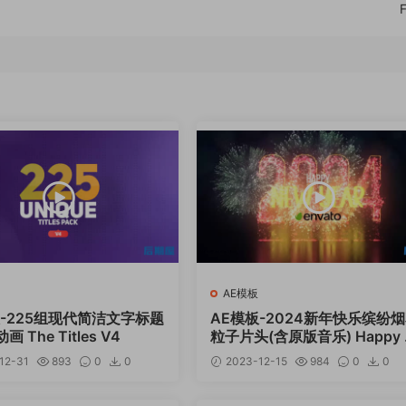
AE模板
板-225组现代简洁文字标题
AE模板-2024新年快乐缤纷
 The Titles V4
粒子片头(含原版音乐) Happy 
w Year
12-31
893
0
0
2023-12-15
984
0
0
12