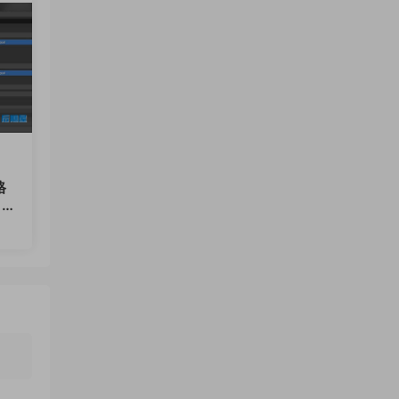
格
 v
12