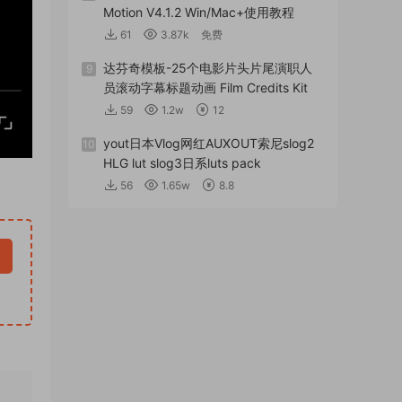
Motion V4.1.2 Win/Mac+使用教程
61
3.87k
免费
达芬奇模板-25个电影片头片尾演职人
9
员滚动字幕标题动画 Film Credits Kit
59
1.2w
12
yout日本Vlog网红AUXOUT索尼slog2
10
HLG lut slog3日系luts pack
56
1.65w
8.8