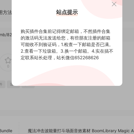
站点提示
通用方法！
购买插件合集前记得绑定邮箱，不然插件合集
/mb/8217
，转载请注明出处。后期屋提供AE模板代改服务
的激活码无法发送给您，有些朋友注册的邮箱
可能收不到验证码，1.检查一下邮箱是否已满。
2.查看一下垃圾箱。3.换一个邮箱。4.实在搞不
定联系站长处理，站长微信652268626
0
0
件
音乐
预设
undle
魔法冲击波能量打斗场面音效素材 BoomLibrary Magic Ar