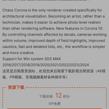
Chaos Corona is the only renderer created specifically for
architectural visualization. Becoming an artist, rather than a
technician, makes it easier to achieve photo level realism
than other rendering software. New features in Corona 10:
By controlling channels affected by decals, cameras working
within volume, improved depth of field highlights, improved
caustics, fast and detailed lists, etc., the workflow is simpler
and more creative.
Support for Win system 3DS MAX
2016/2017/2018/2019/2020/2021/2022/2023/2024
这里是后期屋资源站，欢迎您来后期屋下载影视后期资源（AE模
板、PR模板、音视频频素材各种插件等）
资源下载
12
下载价格
积分
VIP免费