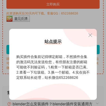
立即购买
此资源购买后30天内可下载。客服QQ：652268626
3
拼团价格
积分
已完成0% (共需3人，还需3人)
站点提示
登录参团
购买插件合集前记得绑定邮箱，不然插件合集
团购成功的用户就可以下载资源，如果团购一直没成功，一定时间后
的激活码无法发送给您，有些朋友注册的邮箱
可提交退团，为尽快拼团成功请把本页面链接分享到朋友圈或者相关
可能收不到验证码，1.检查一下邮箱是否已满。
微信群
2.查看一下垃圾箱。3.换一个邮箱。4.实在搞不
定联系站长处理，站长微信652268626
常见问题
blender怎么安装插件？blender插件安装通用方