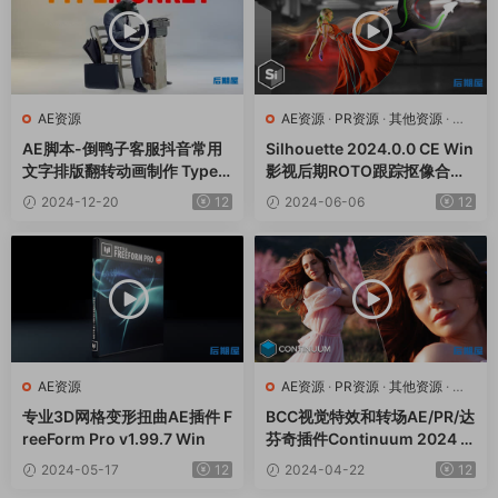
AE资源
AE资源
·
PR资源
·
其他资源
·
达
芬奇资源
AE脚本-倒鸭子客服抖音常用
Silhouette 2024.0.0 CE Win
文字排版翻转动画制作 TypeM
影视后期ROTO跟踪抠像合成
onkey v1.26+使用教程
软件AE/PR/达芬奇/VEGAS/O
2024-12-20
12
2024-06-06
12
FX插件
AE资源
AE资源
·
PR资源
·
其他资源
·
达
芬奇资源
专业3D网格变形扭曲AE插件 F
BCC视觉特效和转场AE/PR/达
reeForm Pro v1.99.7 Win
芬奇插件Continuum 2024 v
17.0.5 CE Win一键安装版
2024-05-17
12
2024-04-22
12