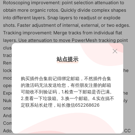
Rotoscoping improvement: point selection attenuation to
obtain more organic rotos. Quickly divide complex shapes
into different layers. Snap layers to readjust or explode
shots. Faster adjustment of internal, external, or two edges.
Tracking improvement: Merge tracks from individual flat
layers. Use attenuation to move PowerMesh tracking point
clusters. Quickly jump to the end of the track and set the
tracking range.
站点提示
Rendering improvement: Objects can be removed from
locked or still shots without the need for tracking. Crop the
module ROI (region of interest) to the surface for easy
购买插件合集前记得绑定邮箱，不然插件合集
的激活码无法发送给您，有些朋友注册的邮箱
operation.
可能收不到验证码，1.检查一下邮箱是否已满。
Export improvement: Directly generate tracking data in the
2.查看一下垃圾箱。3.换一个邮箱。4.实在搞不
Nuke OFX plugin. New one click data generation, with only
定联系站长处理，站长微信652268626
one layer in After Effects and Nuke.
And more!
Compatible support software:
Adobe series: After Effects CC 2014-2023 and Premiere CC