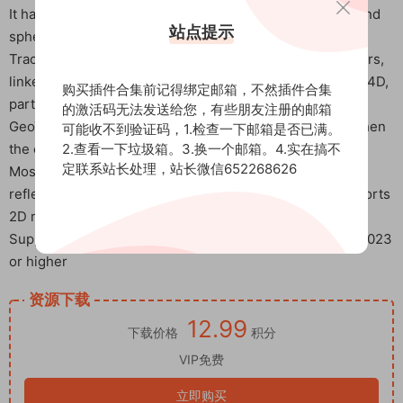
It has four built-in 3D primitives: cube, cylinder, plane, and
站点提示
sphere
Tracking objects can be exported as 3D and 2D null layers,
linked to other layers, or passed to Element 3D, Cinema 4D,
购买插件合集前记得绑定邮箱，不然插件合集
particle generators, and more
的激活码无法发送给您，有些朋友注册的邮箱
GeoTracker can estimate the focal length of a camera when
可能收不到验证码，1.检查一下邮箱是否已满。
the camera used for shooting the lens is unknown
2.查看一下垃圾箱。3.换一个邮箱。4.实在搞不
定联系站长处理，站长微信652268626
Most of the time, you won’t notice that plugins handle
reflections and occlusion. For difficult situations, it supports
2D masks that exclude problem areas from tracking
Support for Win system: After Effects 2021 (18.2), 20222023
or higher
资源下载
12.99
下载价格
积分
VIP免费
立即购买