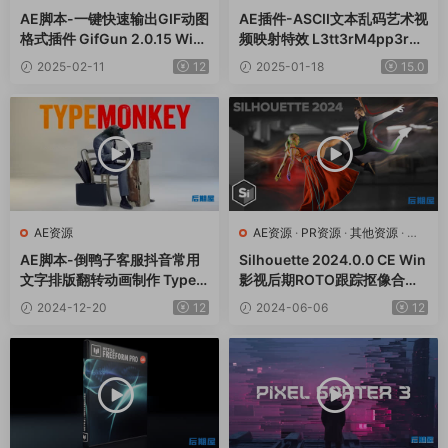
AE脚本-一键快速输出GIF动图
AE插件-ASCII文本乱码艺术视
格式插件 GifGun 2.0.15 Win/
频映射特效 L3tt3rM4pp3r2
Mac
V2.3 Win
2025-02-11
12
2025-01-18
15.0
AE资源
AE资源
·
PR资源
·
其他资源
·
达
芬奇资源
AE脚本-倒鸭子客服抖音常用
Silhouette 2024.0.0 CE Win
文字排版翻转动画制作 TypeM
影视后期ROTO跟踪抠像合成
onkey v1.26+使用教程
软件AE/PR/达芬奇/VEGAS/O
2024-12-20
12
2024-06-06
12
FX插件