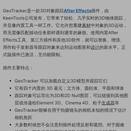
GeoTracker是一款3D对象跟踪
After Effects
插件，由
KeenTools公司发布，它带来了轻松、几乎实时的3D物体跟踪，
并且像内置工具一样工作。它允许您重建
素材
中对象的3D运动，
而无需像匹配移动任务那样遇到通常的麻烦。使用内置After
Effects工具、第三方插件和其他3D软件，就可以替换、增强、
用作粒子发射器等跟踪对象来达到运动图形和
设计
的新水平。正
式版插件已激活，无功能限制。
插件主要特点：
GeoTracker 可以加载自定义3D模型并跟踪它们
它有四个内置的 3D 基元：立方体、圆柱体、平面和球体
跟踪对象可以导出为3D和2D Null图层，可以链接到其他图
层或传递给Element 3D、Cinema 4D、粒子
生成器
等
GeoTracker能够在用于拍摄镜头的相机未知的情况下估计
相机焦距
大多数时候您不会注意到插件处理反射和遮挡。对于困难