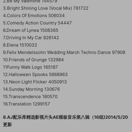
2.Be My Valentine 154579
3.Bright Shining Love (Vocal Mix) 761722
4.Colors Of Emotions 506034
5.Comedy Action Country 54447
6.Dream of Lynea 1508365
7.Driving In My Car 826142
8.Elena 1510032
9.Felix Mendelssohn Wedding March Techno Dance 97908
10.Friends of Grunge 132984
11Funny Walk Logo 165187
12.Halloween Spooks 5668963
13.Neon Light Flicker 4050913
14.Sunday Morning 130676
15.Transcendence 180570
16.Translation 1299157
8.AJ配乐库精选影视片头AE模板音乐第八辑（16组)2014/5/20
更新