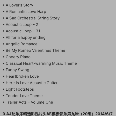
• A Lover’s Story
• A Romantic Love Harp
• A Sad Orchestral String Story
• Acoustic Loop – 2
• Acoustic Loop – 31
• All for a happy ending
• Angelic Romance
• Be My Romeo Valentines Theme
• Cheery Piano
• Classical Heart-warming Music Theme
• Funny Swing
• Heartbroken Love
• Here Is Love Acoustic Guitar
• Light Footsteps
• Tender Love Theme
• Trailer Acts – Volume One
9.AJ配乐库精选影视片头AE模板音乐第九辑（20组）2014/6/7