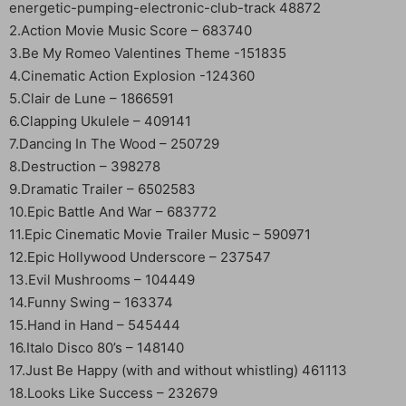
energetic-pumping-electronic-club-track 48872
2.Action Movie Music Score – 683740
3.Be My Romeo Valentines Theme -151835
4.Cinematic Action Explosion -124360
5.Clair de Lune – 1866591
6.Clapping Ukulele – 409141
7.Dancing In The Wood – 250729
8.Destruction – 398278
9.Dramatic Trailer – 6502583
10.Epic Battle And War – 683772
11.Epic Cinematic Movie Trailer Music – 590971
12.Epic Hollywood Underscore – 237547
13.Evil Mushrooms – 104449
14.Funny Swing – 163374
15.Hand in Hand – 545444
16.Italo Disco 80’s – 148140
17.Just Be Happy (with and without whistling) 461113
18.Looks Like Success – 232679