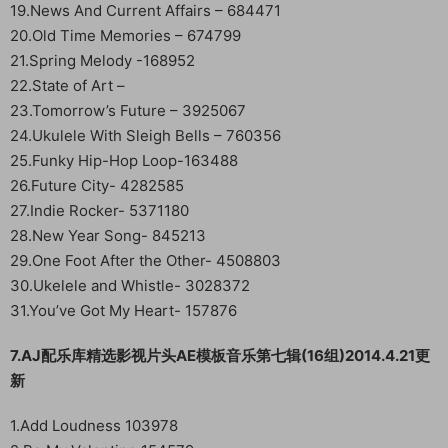
19.News And Current Affairs – 684471
20.Old Time Memories – 674799
21.Spring Melody -168952
22.State of Art –
23.Tomorrow’s Future – 3925067
24.Ukulele With Sleigh Bells – 760356
25.Funky Hip-Hop Loop-163488
26.Future City- 4282585
27.Indie Rocker- 5371180
28.New Year Song- 845213
29.One Foot After the Other- 4508803
30.Ukelele and Whistle- 3028372
31.You’ve Got My Heart- 157876
7.AJ配乐库精选影视片头AE模板音乐第七辑(16组)2014.4.21更
新
1.Add Loudness 103978