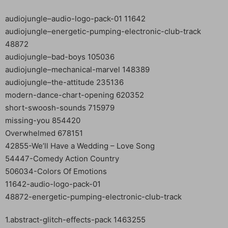
audiojungle–audio-logo-pack-01 11642
audiojungle–energetic-pumping-electronic-club-track
48872
audiojungle–bad-boys 105036
audiojungle–mechanical-marvel 148389
audiojungle–the-attitude 235136
modern-dance-chart-opening 620352
short-swoosh-sounds 715979
missing-you 854420
Overwhelmed 678151
42855-We’ll Have a Wedding – Love Song
54447-Comedy Action Country
506034-Colors Of Emotions
11642-audio-logo-pack-01
48872-energetic-pumping-electronic-club-track
1.abstract-glitch-effects-pack 1463255